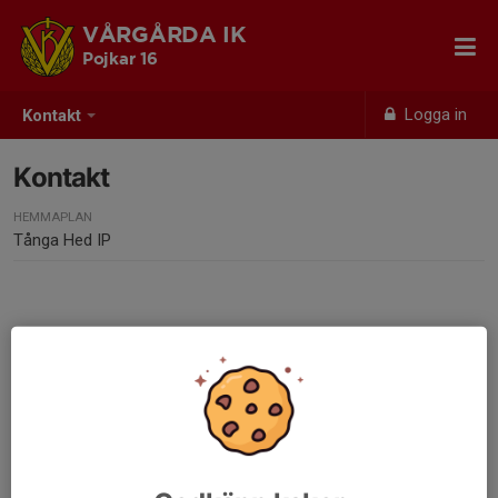
VÅRGÅRDA IK
Pojkar 16
Logga in
Kontakt
Kontakt
HEMMAPLAN
Tånga Hed IP
Kontaktpersoner
Jonas Nilsson
Ledare
070-859 60 68
jonas.nilsson8304@gmail.com