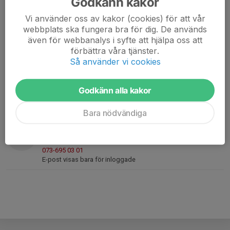
Godkänn kakor
Daniel Enander
Ledare
Vi använder oss av kakor (cookies) för att vår
webbplats ska fungera bra för dig. De används
073-360 51 52
även för webbanalys i syfte att hjälpa oss att
enander_87@hotmail.com
förbättra våra tjänster.
Så använder vi cookies
Emil Hedlund
Ledare
0708496762
Godkänn alla kakor
070-849 67 62
emilhedlund@hotmail.com
Bara nödvändiga
Emil Pettersson
Ledare
073-695 03 01
E-post visas bara för inloggade