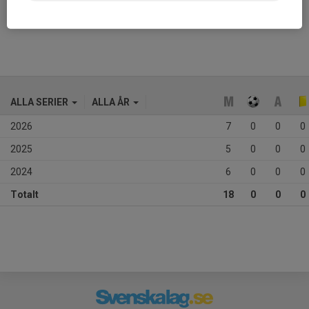
Ålder
10 år
ALLA SERIER
ALLA ÅR
2026
7
0
0
0
2025
5
0
0
0
2024
6
0
0
0
Totalt
18
0
0
0