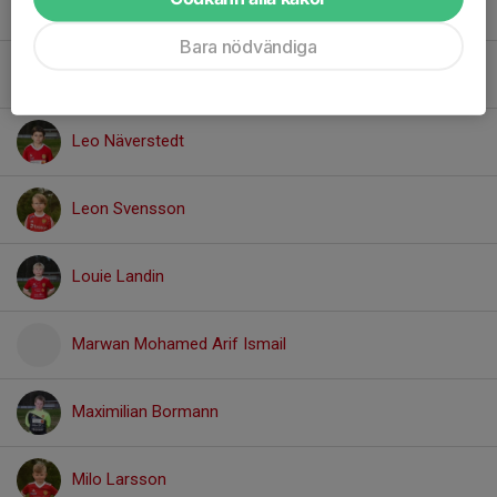
Ilhan Hodzic
Bara nödvändiga
Jamie Neilson
Leo Näverstedt
Leon Svensson
Louie Landin
Marwan Mohamed Arif Ismail
Maximilian Bormann
Milo Larsson