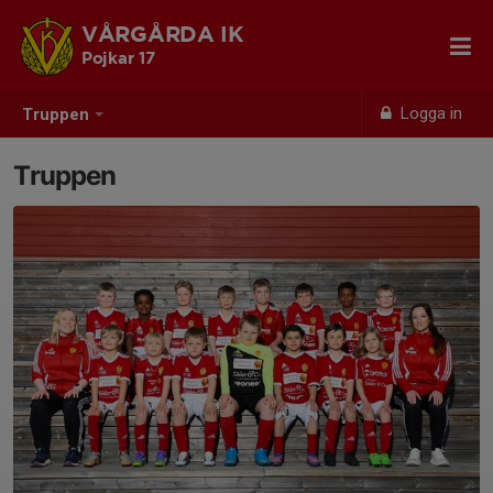
VÅRGÅRDA IK
Pojkar 17
Logga in
Truppen
Truppen