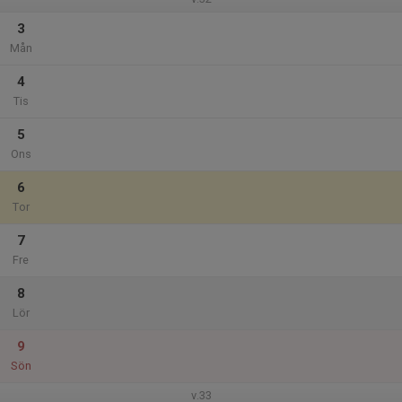
3
Mån
4
Tis
5
Ons
6
Tor
7
Fre
8
Lör
9
Sön
v.33