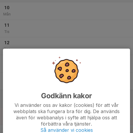
10
Mån
11
Tis
12
Ons
13
Tor
14
Fre
Godkänn kakor
15
Lör
Vi använder oss av kakor (cookies) för att vår
webbplats ska fungera bra för dig. De används
16
även för webbanalys i syfte att hjälpa oss att
Sön
förbättra våra tjänster.
v.34
Så använder vi cookies