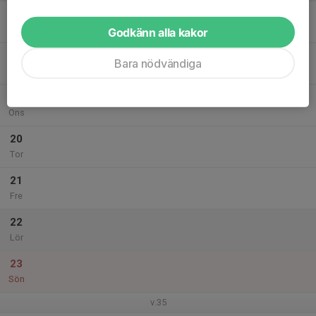
17
Mån
Godkänn alla kakor
18
Bara nödvändiga
Tis
19
Ons
20
Tor
21
Fre
22
Lör
23
Sön
v.35