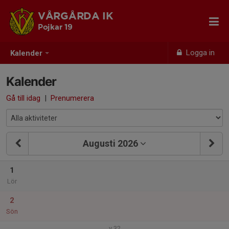
VÅRGÅRDA IK
Pojkar 19
Logga in
Kalender
Kalender
Gå till idag
|
Prenumerera
Augusti 2026
1
Lör
2
Sön
v.32