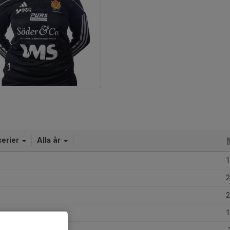
serier
Alla år
1
2
2
1