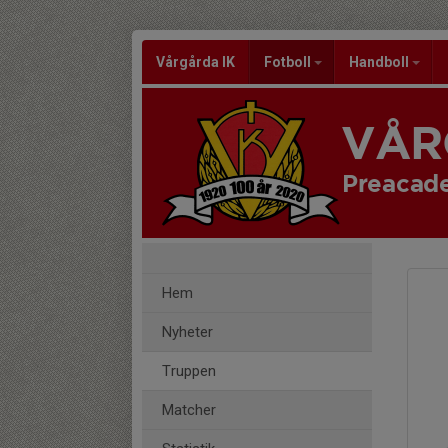
Vårgårda IK
Fotboll
Handboll
VÅR
Preacade
Hem
Nyheter
Truppen
Matcher