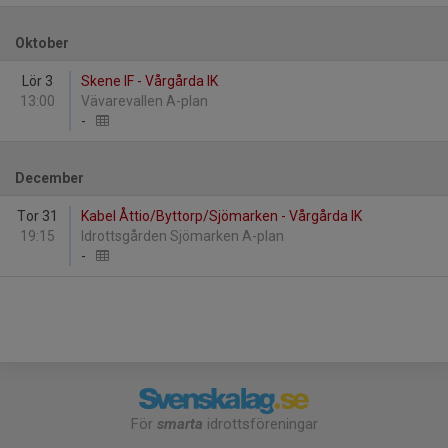
Oktober
Lör 3
Skene IF - Vårgårda IK
13:00
Vävarevallen A-plan
-
December
Tor 31
Kabel Åttio/Byttorp/Sjömarken - Vårgårda IK
19:15
Idrottsgården Sjömarken A-plan
-
För
smarta
idrottsföreningar