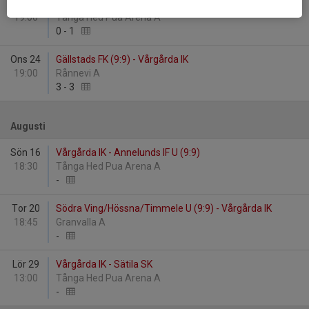
Tor 18
Vårgårda IK - Skene IF
19:00
Tånga Hed Pua Arena A
0
-
1
Ons 24
Gällstads FK (9:9) - Vårgårda IK
19:00
Rånnevi A
3
-
3
Augusti
Sön 16
Vårgårda IK - Annelunds IF U (9:9)
18:30
Tånga Hed Pua Arena A
-
Tor 20
Södra Ving/Hössna/Timmele U (9:9) - Vårgårda IK
18:45
Granvalla A
-
Lör 29
Vårgårda IK - Sätila SK
13:00
Tånga Hed Pua Arena A
-