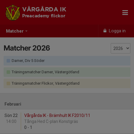
VÅRGÅRDA IK
Preacademy flickor
Logga in
Matcher
Matcher 2026
Damer, Div 5 Söder
Träningsmatcher Damer, Västergötland
Träningsmatcher Flickor, Västergötland
Februari
Sön 22
Vårgårda IK - Brämhult IK F2010/11
14:00
Tånga Hed C-plan Konstgräs
0
-
1