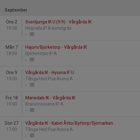
September
Ons 2
Svenljunga IK U (9:9) - Vårgårda IK
19:30
Högvalla IP A konstgräs
-
Mån 7
Hajom/Björketorp - Vårgårda IK
18:00
Björketorps IP A
-
Ons 9
Vårgårda IK - Hyssna IF U
19:00
Tånga Hed Pua Arena A
-
Fre 18
Mariedals IK - Vårgårda IK
19:00
Kransmossens IP A
-
Sön 27
Vårgårda IK - Kabel Åttio/Byttorp/Sjömarken
17:00
Tånga Hed Pua Arena A
-