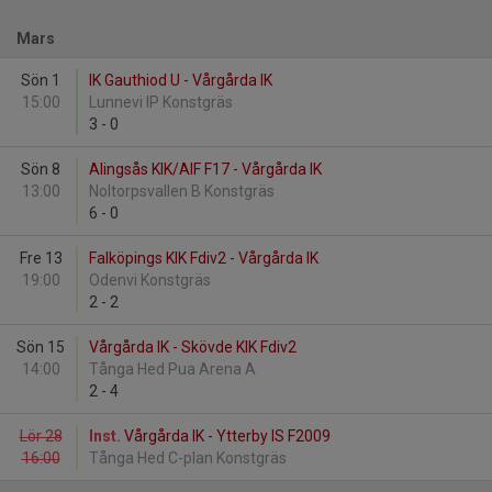
Mars
Sön 1
IK Gauthiod U - Vårgårda IK
15:00
Lunnevi IP Konstgräs
3
-
0
Sön 8
Alingsås KIK/AIF F17 - Vårgårda IK
13:00
Noltorpsvallen B Konstgräs
6
-
0
Fre 13
Falköpings KIK Fdiv2 - Vårgårda IK
19:00
Odenvi Konstgräs
2
-
2
Sön 15
Vårgårda IK - Skövde KIK Fdiv2
14:00
Tånga Hed Pua Arena A
2
-
4
Lör 28
Inst.
Vårgårda IK - Ytterby IS F2009
16:00
Tånga Hed C-plan Konstgräs