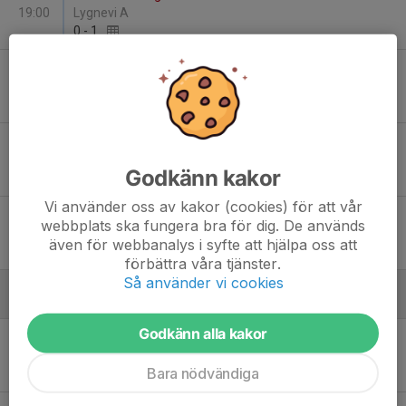
19:00
Lygnevi A
0
-
1
Ons 20
Vårgårda IK - Svenljunga IK U (9:9)
19:00
Tånga Hed Pua Arena A
4
-
0
Tis 26
Annelunds IF U (9:9) - Vårgårda IK
19:00
Mörlanda A
Godkänn kakor
1
-
2
Vi använder oss av kakor (cookies) för att vår
Tor 28
Hyssna IF U - Vårgårda IK
webbplats ska fungera bra för dig. De används
19:00
Ekäng A
även för webbanalys i syfte att hjälpa oss att
3
-
2
förbättra våra tjänster.
Så använder vi cookies
Juni
Godkänn alla kakor
Sön 7
Vårgårda IK - Mariedals IK
18:00
Tånga Hed Pua Arena A
Bara nödvändiga
1
-
3