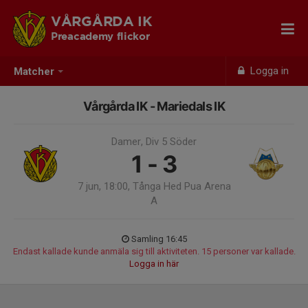
VÅRGÅRDA IK
Preacademy flickor
Logga in
Matcher
Vårgårda IK - Mariedals IK
Damer, Div 5 Söder
1 - 3
7 jun, 18:00, Tånga Hed Pua Arena
A
Samling 16:45
Endast kallade kunde anmäla sig till aktiviteten. 15 personer var kallade.
Logga in här