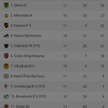
1. Skene IF
11
33
30
2. Mariedals IK
10
35
27
3. Hyssna IF U
11
9
22
4. Hajom/Björketorp
10
21
21
5. Gällstads FK (9:9)
11
20
21
6. Södra Ving/Hössna/Timmele U (9:9)
12
-7
18
7. Vårgårda IK U
10
-3
10
8. Kabel Åttio/Byttorp/Sjömarken
11
-12
9
9. Svenljunga IK U (9:9)
11
-23
9
10. Annelunds IF U (9:9)
10
-24
4
11. Sätila SK
11
-49
0