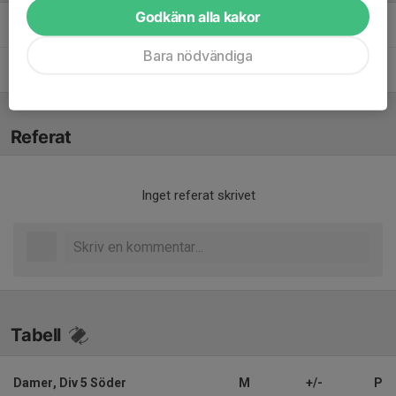
Godkänn alla kakor
JOHN EIDERING
Ledare
Bara nödvändiga
Magdalena Jacobsson
Ledare
Referat
Inget referat skrivet
Tabell
Damer, Div 5 Söder
M
+/-
P