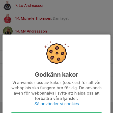
7. Lo Andreasson
14. Michelle Thomsén
, Damlaget
14. My Andreasson
12. Sara Högemark
9. Sara Saksi
, Damlaget
4. Signe Gårdeson
Godkänn kakor
Vi använder oss av kakor (cookies) för att vår
8. Thea Gustafsson
webbplats ska fungera bra för dig. De används
även för webbanalys i syfte att hjälpa oss att
21. Vera Eidering
förbättra våra tjänster.
Så använder vi cookies
Ledare