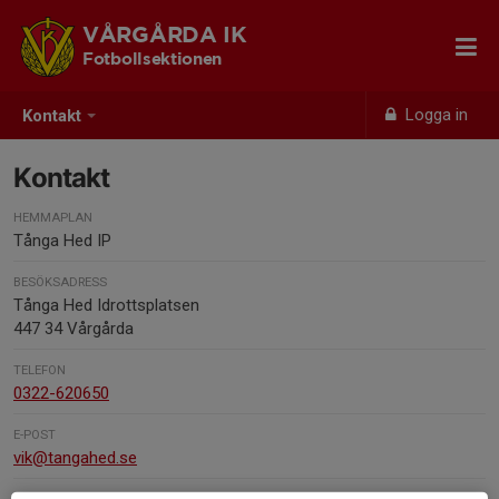
VÅRGÅRDA IK
Fotbollsektionen
Logga in
Kontakt
Kontakt
HEMMAPLAN
Tånga Hed IP
BESÖKSADRESS
Tånga Hed Idrottsplatsen
447 34 Vårgårda
TELEFON
0322-620650
E-POST
vik@tangahed.se