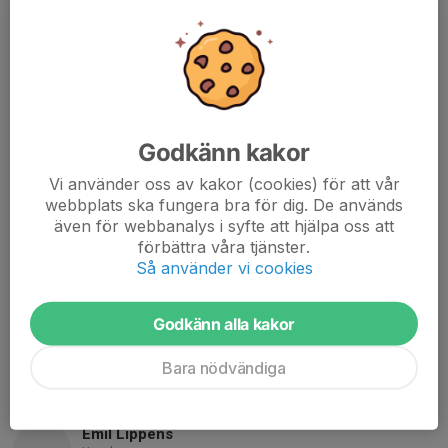
FAX
0322-624211
BESÖKSTIDER
Tisdag och torsdag
Godkänn kakor
FAKTURAADRESS
Fotboll - Vårgårda IK
Vi använder oss av kakor (cookies) för att vår
Tånga Hed Idrottsplatsen
webbplats ska fungera bra för dig. De används
447 34 Vårgårda
även för webbanalys i syfte att hjälpa oss att
förbättra våra tjänster.
FÖRENINGSNUMMER
Så använder vi cookies
4461
ORG. NUMMER
Godkänn alla kakor
864000-2252
Bara nödvändiga
Kontaktpersoner
Emil Lippens