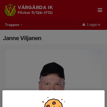
VÅRGÅRDA IK
Flickor 11/12år (F12)
Logga in
Truppen
Janne Viljanen