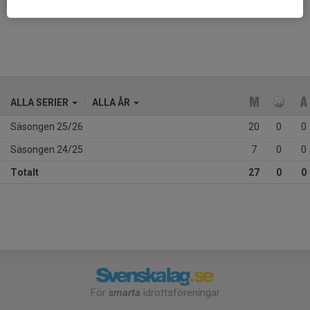
Ålder
11 år
ALLA SERIER
ALLA ÅR
Säsongen 25/26
20
0
0
Säsongen 24/25
7
0
0
Totalt
27
0
0
För
smarta
idrottsföreningar