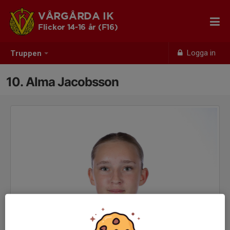
VÅRGÅRDA IK
Flickor 14-16 år (F16)
Logga in
Truppen
10. Alma Jacobsson