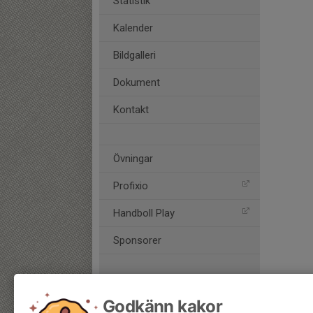
Statistik
Kalender
Bildgalleri
Dokument
Kontakt
Övningar
Profixio
Handboll Play
Sponsorer
Godkänn kakor