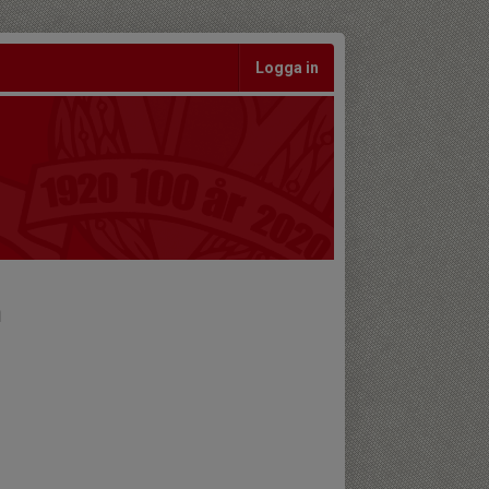
Logga in
n