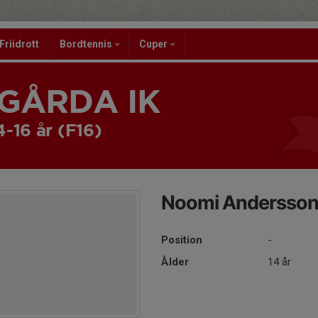
Friidrott
Bordtennis
Cuper
GÅRDA IK
4-16 år (F16)
Noomi Andersso
Position
-
Ålder
14 år