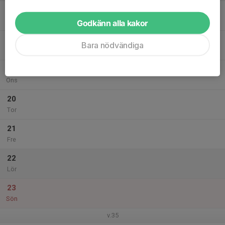
17
Mån
Godkänn alla kakor
18
Bara nödvändiga
Tis
19
Ons
20
Tor
21
Fre
22
Lör
23
Sön
v.35