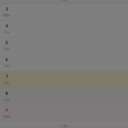
3
Mån
4
Tis
5
Ons
6
Tor
7
Fre
8
Lör
9
Sön
v.33