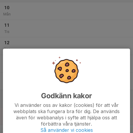
10
Mån
11
Tis
12
Ons
13
Tor
14
Fre
Godkänn kakor
15
Lör
Vi använder oss av kakor (cookies) för att vår
webbplats ska fungera bra för dig. De används
16
även för webbanalys i syfte att hjälpa oss att
Sön
förbättra våra tjänster.
v.34
Så använder vi cookies