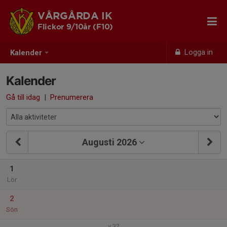
VÅRGÅRDA IK
Flickor 9/10år (F10)
Logga in
Kalender
Kalender
Gå till idag
|
Prenumerera
Augusti 2026
1
Lör
2
Sön
v.32