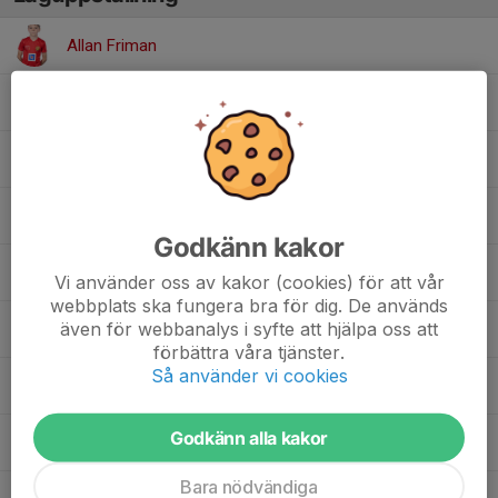
Allan Friman
Arthur Hellåker
Charlie Kjell
Ebbot Abrahamsson
Godkänn kakor
Edwin Krslak
Vi använder oss av kakor (cookies) för att vår
webbplats ska fungera bra för dig. De används
även för webbanalys i syfte att hjälpa oss att
Erik Ljunglide
förbättra våra tjänster.
Så använder vi cookies
Gabriel Lundkvist
Godkänn alla kakor
Max Turner
Bara nödvändiga