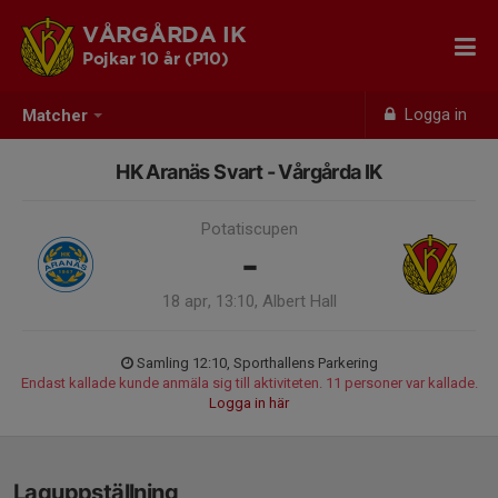
VÅRGÅRDA IK
Pojkar 10 år (P10)
Logga in
Matcher
HK Aranäs Svart - Vårgårda IK
Potatiscupen
-
18 apr, 13:10, Albert Hall
Samling 12:10, Sporthallens Parkering
Endast kallade kunde anmäla sig till aktiviteten. 11 personer var kallade.
Logga in här
Laguppställning