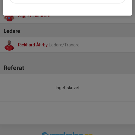
Mio Edrud Börjesson
Sigge Lindström
Ledare
Rickhard Åhrby
Ledare/Tränare
Referat
Inget skrivet