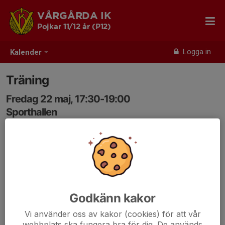
VÅRGÅRDA IK
Pojkar 11/12 år (P12)
Logga in
Kalender
Träning
Fredag 22 maj, 17:30-19:00
Sporthallen
Samling: 17:30
Godkänn kakor
Vi använder oss av kakor (cookies) för att vår
webbplats ska fungera bra för dig. De används