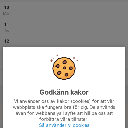
10
Mån
11
Tis
12
Ons
13
Tor
14
Fre
Godkänn kakor
15
Lör
Vi använder oss av kakor (cookies) för att vår
webbplats ska fungera bra för dig. De används
16
även för webbanalys i syfte att hjälpa oss att
Sön
förbättra våra tjänster.
v.34
Så använder vi cookies