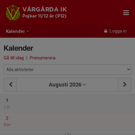
VÅRGÅRDA IK
Pojkar 11/12 år (P12)
Logga in
Kalender
Kalender
Gå till idag
|
Prenumerera
Augusti 2026
1
Lör
2
Sön
v.32