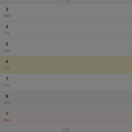
3
Mån
4
Tis
5
Ons
6
Tor
7
Fre
8
Lör
9
Sön
v.33