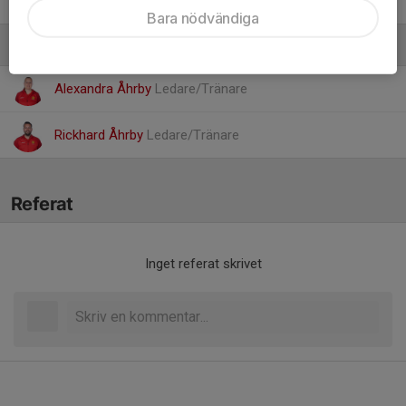
Ossi Viljanen
Bara nödvändiga
Ledare
Alexandra Åhrby
Ledare/Tränare
Rickhard Åhrby
Ledare/Tränare
Referat
Inget referat skrivet