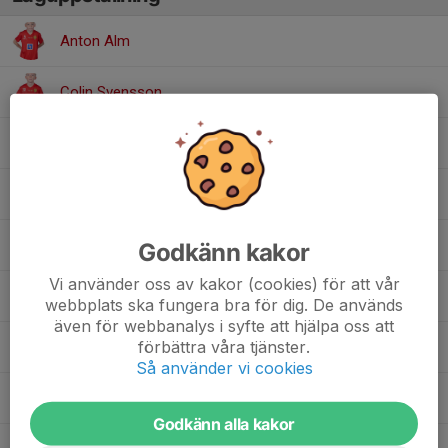
Anton Alm
Colin Svensson
Edwin Krslak
, Pojkar 10 år (P10)
Elis Lundmark
Lucas Åhrby
Godkänn kakor
Vi använder oss av kakor (cookies) för att vår
Marko Savikj
webbplats ska fungera bra för dig. De används
även för webbanalys i syfte att hjälpa oss att
förbättra våra tjänster.
Max Turner
, Pojkar 10 år (P10)
Så använder vi cookies
Olle Johansson
Godkänn alla kakor