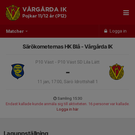
VÅRGÅRDA IK
Pojkar 11/12 år (P12)
Logga in
Matcher
Särökometernas HK Blå - Vårgårda IK
P10 Väst - P10 Väst SD Lila Lätt
-
11 jan, 17:00, Särö Idrottshall 1
Samling 15:30
Endast kallade kunde anmäla sig till aktiviteten. 16 personer var kallade.
Logga in här
Laguppställning