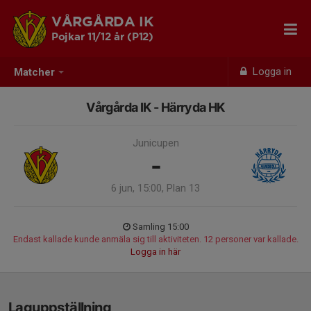
VÅRGÅRDA IK
Pojkar 11/12 år (P12)
Logga in
Matcher
Vårgårda IK - Härryda HK
Junicupen
-
6 jun, 15:00, Plan 13
Samling 15:00
Endast kallade kunde anmäla sig till aktiviteten. 12 personer var kallade.
Logga in här
Laguppställning