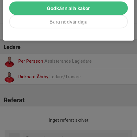
Olle Johansson
Godkänn alla kakor
Ossi Viljanen
Bara nödvändiga
17. William Dahl Blom
Ledare
Per Persson
Assisterande Lagledare
Rickhard Åhrby
Ledare/Tränare
Referat
Inget referat skrivet