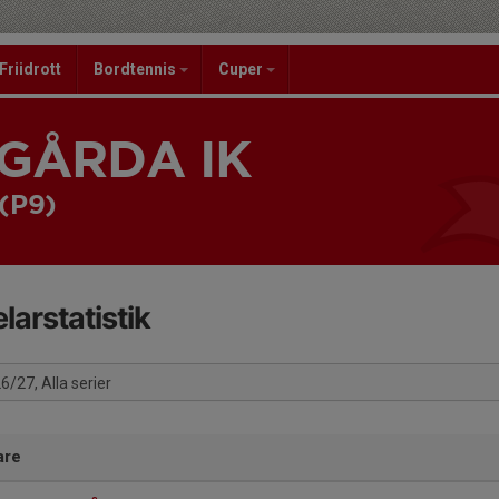
Friidrott
Bordtennis
Cuper
GÅRDA IK
 (P9)
larstatistik
26/27, Alla serier
are