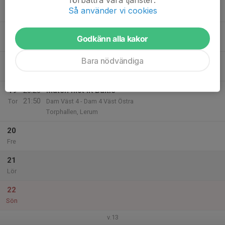
16
Så använder vi cookies
Mån
17
20:30
Träning
Godkänn alla kakor
22:00
Tis
Sporthallen Vårgårda
Bara nödvändiga
18
Ons
19
20:20
Match mot IK Baltic
21:50
Tor
Dam Väst 4 - Dam 4 Väst Östra
Torphallen, Lerum
20
Fre
21
Lör
22
Sön
v.13