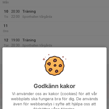
Mån
10
20:30
Träning
22:00
Tis
Sporthallen Vårgårda
11
Ons
12
19:00
Träning
20:30
Tor
Sporthallen Vårgårda
13
Fre
14
18:00
Match mot Mölndals HF 2
19:30
Lör
Dam Väst 4 - Dam 4 Väst Östra
Vårgårda Sporthall
Godkänn kakor
15
Vi använder oss av kakor (cookies) för att vår
Sön
webbplats ska fungera bra för dig. De används
v.12
även för webbanalys i syfte att hjälpa oss att
förbättra våra tjänster.