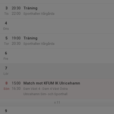
3
20:30
Träning
22:00
Tis
Sporthallen Vårgårda
4
Ons
5
19:00
Träning
20:30
Tor
Sporthallen Vårgårda
6
Fre
7
Lör
8
15:00
Match mot KFUM IK Ulricehamn
16:30
Sön
Dam Väst 4 - Dam 4 Väst Östra
Ulricehamn Sim- och Sporthall
v.11
9