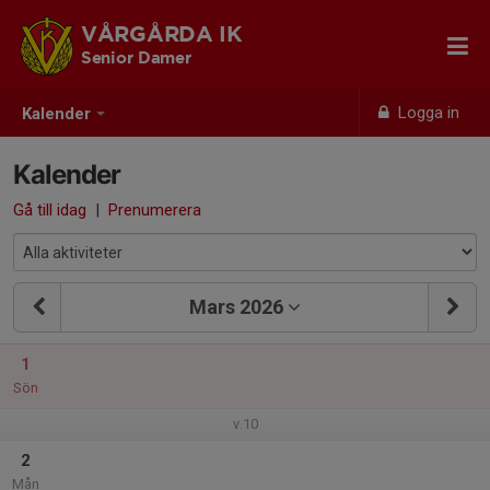
VÅRGÅRDA IK
Senior Damer
Logga in
Kalender
Kalender
Gå till idag
|
Prenumerera
Mars 2026
1
Sön
v.10
2
Mån