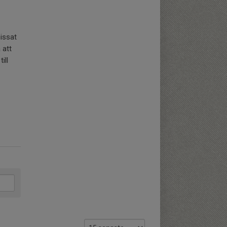
missat
 att
ill