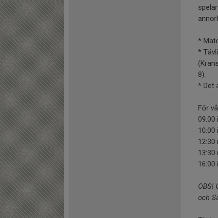
spelar
annorl
* Matc
* Tävl
(Krans
8).
* Det 
För vå
09:00 
10:00 
12:30 
13:30 
16:00 
OBS! O
och S