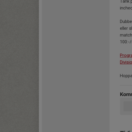
Tänk p
inchec
Dubbel
eller 
matche
100:-/
Progr
Divisi
Hoppas
Komm