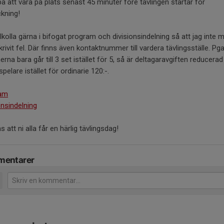
å att vara på plats senast 45 minuter före tävlingen startar för
kning!
kolla gärna i bifogat program och divisionsindelning så att jag inte 
skrivit fel. Där finns även kontaktnummer till vardera tävlingsställe. Pga
rna bara går till 3 set istället för 5, så är deltagaravgiften reducerad t
spelare istället för ordinarie 120:-.
am
onsindelning
 att ni alla får en härlig tävlingsdag!
entarer