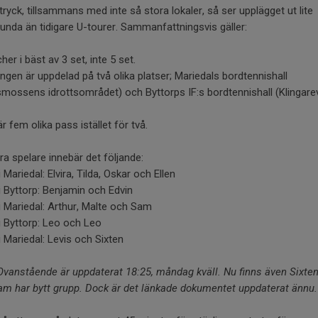
tryck, tillsammans med inte så stora lokaler, så ser upplägget ut lite
unda än tidigare U-tourer. Sammanfattningsvis gäller:
her i bäst av 3 set, inte 5 set.
ingen är uppdelad på två olika platser; Mariedals bordtennishall
mossens idrottsområdet) och Byttorps IF:s bordtennishall (Klingar
är fem olika pass istället för två.
ra spelare innebär det följande:
i Mariedal: Elvira, Tilda, Oskar och Ellen
i Byttorp: Benjamin och Edvin
i Mariedal: Arthur, Malte och Sam
i Byttorp: Leo och Leo
i Mariedal: Levis och Sixten
vanstående är uppdaterat 18:25, måndag kväll. Nu finns även Sixte
am har bytt grupp. Dock är det länkade dokumentet uppdaterat ännu.