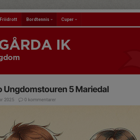
Friidrott
Bordtennis
Cuper
GÅRDA IK
ngdom
o Ungdomstouren 5 Mariedal
pr 2025
0 kommentarer