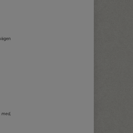
evägen
n med,