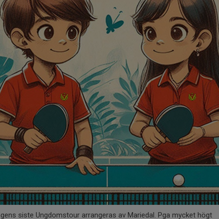
gens siste Ungdomstour arrangeras av Mariedal. Pga mycket högt