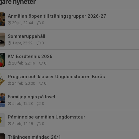
gare nyheter
Anmälan öppen till träningsgrupper 2026-27
29 jul, 22:44
0
Sommaruppehåll
1 apr, 22:22
0
KM Bordtennis 2026
28 feb, 22:19
0
Program och klasser Ungdomstouren Borås
24 feb, 20:00
0
Familjepingis på lovet
5 feb, 12:23
0
Påminnelse anmälan Ungdomstour
5 feb, 12:18
0
Träningen måndag 26/1