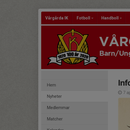
Vårgårda IK
Fotboll
Handboll
VÅR
Barn/U
Inf
Hem
7 a
Nyheter
Medlemmar
Matcher