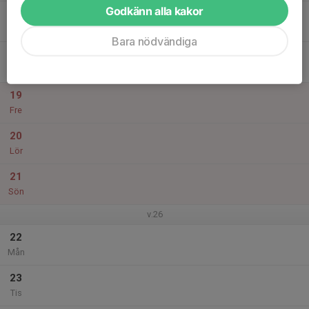
Godkänn alla kakor
17
Ons
Bara nödvändiga
18
Tor
19
Fre
20
Lör
21
Sön
v.26
22
Mån
23
Tis