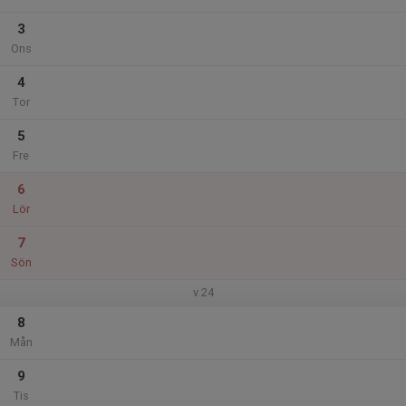
3
Ons
4
Tor
5
Fre
6
Lör
7
Sön
v.24
8
Mån
9
Tis