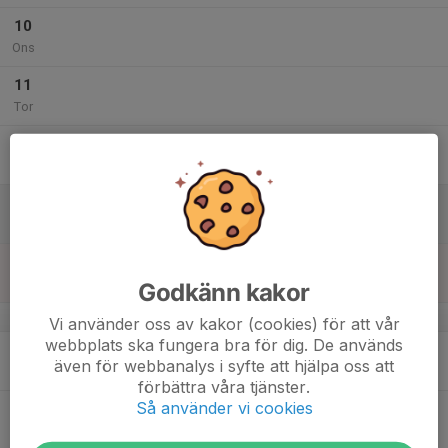
10
Ons
11
Tor
12
Fre
13
Lör
14
Sön
Godkänn kakor
v.25
Vi använder oss av kakor (cookies) för att vår
webbplats ska fungera bra för dig. De används
15
även för webbanalys i syfte att hjälpa oss att
Mån
förbättra våra tjänster.
Så använder vi cookies
16
Tis