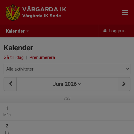
VÅRGÅRDA IK
Vårgårda IK Serie
Logga in
Kalender
Kalender
Gå till idag
|
Prenumerera
Juni 2026
v.23
1
Mån
2
Tis