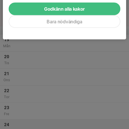
Lör
Godkänn alla kakor
18
Sön
Bara nödvändiga
v.4
19
Mån
20
Tis
21
Ons
22
Tor
23
Fre
24