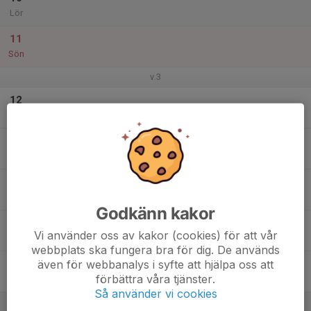
Lör
11
Sön
v.3
12
Mån
13
Tis
14
Ons
Godkänn kakor
15
Vi använder oss av kakor (cookies) för att vår
Tor
webbplats ska fungera bra för dig. De används
även för webbanalys i syfte att hjälpa oss att
16
förbättra våra tjänster.
Fre
Så använder vi cookies
17