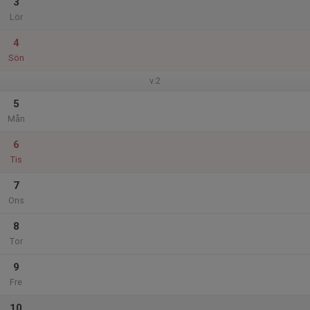
3
Lör
4
Sön
v.2
5
Mån
6
Tis
7
Ons
8
Tor
9
Fre
10