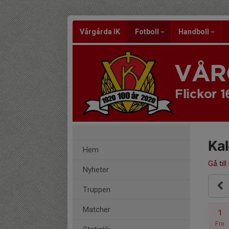
Vårgårda IK
Fotboll
Handboll
VÅR
Flickor 1
Ka
Hem
Gå till
Nyheter
Truppen
Matcher
1
Fre