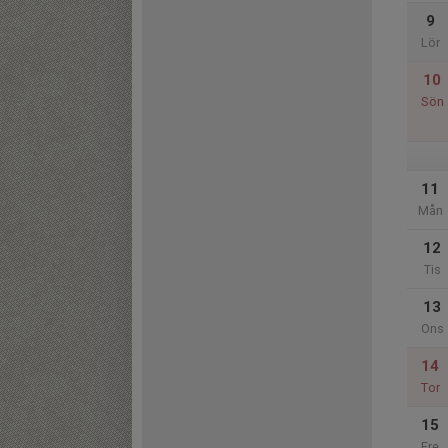
9
Lör
10
Sön
11
Mån
12
Tis
13
Ons
14
Tor
15
Fre