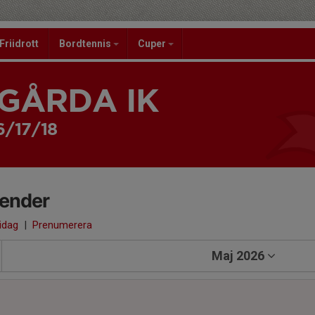
Friidrott
Bordtennis
Cuper
GÅRDA IK
6/17/18
lender
 idag
|
Prenumerera
Maj 2026