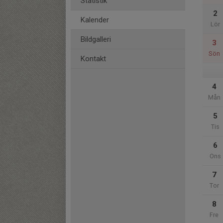
Statistik
2
Kalender
Lör
Bildgalleri
3
Sön
Kontakt
4
Mån
5
Tis
6
Ons
7
Tor
8
Fre