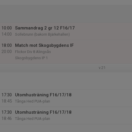
10:00
Sammandrag 2 gr 12 F16/17
14:00
Sollebrunn (bakom Bjärkehallen)
18:00
Match mot Skogsbygdens IF
20:00
Flickor Div 8 Alingsås
Skogsbygdens IP 1
v.21
17:30
Utomhusträning F16/17/18
18:45
Tånga Hed PUA-plan
17:30
Utomhusträning F16/17/18
18:46
Tånga Hed PUA-plan