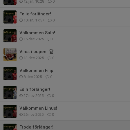
12 jan, 10:28
0
Felix förlänger!
10 jan, 17:57
0
Välkommen Sala!
15 dec 2025
0
Vinst i cupen! 🏆
13 dec 2025
0
Välkommen Filip!
8 dec 2025
0
Edin förlänger!
27 nov 2025
0
Välkommen Linus!
26 nov 2025
0
Frode förlänger!