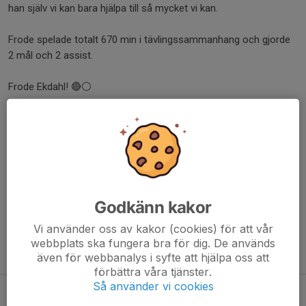
han själv vi kan bara hjälpa till så mycket vi kan.
Frode spelade totalt 670 min i tävlingssammanhang och gjorde
2 mål och 2 assist.
Frode Ekdahl! 🔴⚪️
Dela nyhet
Kommentarer
Godkänn kakor
Vi använder oss av kakor (cookies) för att vår
webbplats ska fungera bra för dig. De används
Tidigare nyheter
även för webbanalys i syfte att hjälpa oss att
förbättra våra tjänster.
Så använder vi cookies
Vilmer debut på elitnivå!
4 apr, 17:24
0