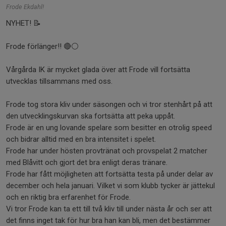
Frode Ekdahl!
NYHET! 📝
Frode förlänger!! 🔴⚪️
Vårgårda IK är mycket glada över att Frode vill fortsätta
utvecklas tillsammans med oss.
Frode tog stora kliv under säsongen och vi tror stenhårt på att
den utvecklingskurvan ska fortsätta att peka uppåt.
Frode är en ung lovande spelare som besitter en otrolig speed
och bidrar alltid med en bra intensitet i spelet.
Frode har under hösten provtränat och provspelat 2 matcher
med Blåvitt och gjort det bra enligt deras tränare.
Frode har fått möjligheten att fortsätta testa på under delar av
december och hela januari. Vilket vi som klubb tycker är jättekul
och en riktig bra erfarenhet för Frode.
Vi tror Frode kan ta ett till två kliv till under nästa år och ser att
det finns inget tak för hur bra han kan bli, men det bestämmer