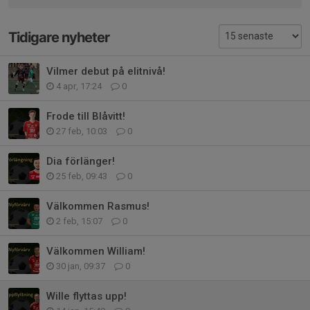
Tidigare nyheter
Vilmer debut på elitnivå!
4 apr, 17:24
0
Frode till Blåvitt!
27 feb, 10:03
0
Dia förlänger!
25 feb, 09:43
0
Välkommen Rasmus!
2 feb, 15:07
0
Välkommen William!
30 jan, 09:37
0
Wille flyttas upp!