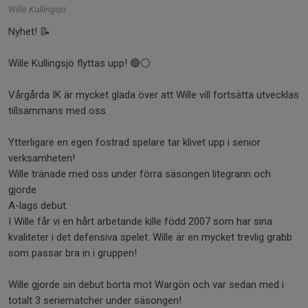
Wille Kullingsjö
Nyhet! 📝
Wille Kullingsjö flyttas upp! 🔴⚪️
Vårgårda IK är mycket glada över att Wille vill fortsätta utvecklas
tillsammans med oss.
Ytterligare en egen fostrad spelare tar klivet upp i senior
verksamheten!
Wille tränade med oss under förra säsongen litegrann och
gjorde
A-lags debut.
I Wille får vi en hårt arbetande kille född 2007 som har sina
kvaliteter i det defensiva spelet. Wille är en mycket trevlig grabb
som passar bra in i gruppen!
Wille gjorde sin debut borta mot Wargön och var sedan med i
totalt 3 seriematcher under säsongen!