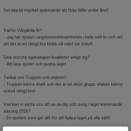
Det ska bli mycket spännande att följa Wille under året!
Varför Vårgårda IK?
- Jag har spelat i ungdomsverksamheten i hela mitt liv och vet
att det är en riktigt bra klubb så valet var enkelt.
Dina största egenskaper/kvaliteter enligt dig?
- Att läsa spelet och pusha laget.
Tankar om Truppen och staben?
- Truppen känns stark och det är en skön grupp, staben känns
också riktigt bra!
Vad kan vi vänta oss att se av dig och övrig i laget kommande
säsong 2026?
- En spelare som ger allt för att hjälpa laget på alla sätt!