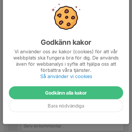
Ålder: 18 år
Bor: Strax utanför Vårgårda
Smeknamn: Wille
Motto: Ge 100
Jobb/skola: 3e året på gymnasiet
Relation/familj: Go familj
Godkänn kakor
Favorit maträtt: Burgare
Favorit lag: Liverpool
Vi använder oss av kakor (cookies) för att vår
Favorit spelare/förebild: Cody Gakpo
webbplats ska fungera bra för dig. De används
Position: Försvarare
även för webbanalys i syfte att hjälpa oss att
förbättra våra tjänster.
Wille Kullingsjö! 🔴⚪️
Så använder vi cookies
Dela nyhet
Godkänn alla kakor
Bara nödvändiga
Kommentarer