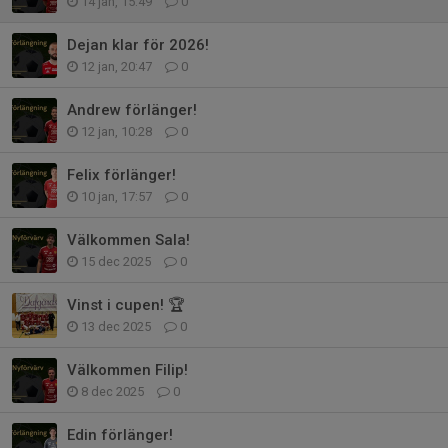
14 jan, 15:49
0
Dejan klar för 2026!
12 jan, 20:47
0
Andrew förlänger!
12 jan, 10:28
0
Felix förlänger!
10 jan, 17:57
0
Välkommen Sala!
15 dec 2025
0
Vinst i cupen! 🏆
13 dec 2025
0
Välkommen Filip!
8 dec 2025
0
Edin förlänger!