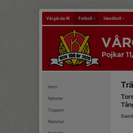
Vårgårda IK
Fotboll
Handboll
VÅR
Pojkar 11
Trä
Hem
Tors
Nyheter
Tån
Truppen
Saml
Matcher