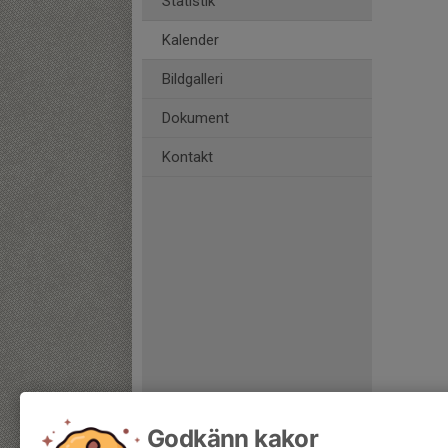
Statistik
Kalender
Bildgalleri
Dokument
Kontakt
Godkänn kakor