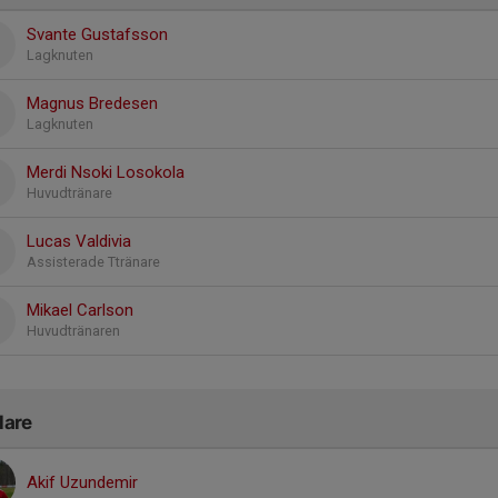
Svante Gustafsson
Lagknuten
Magnus Bredesen
Lagknuten
Merdi Nsoki Losokola
Huvudtränare
Lucas Valdivia
Assisterade Ttränare
Mikael Carlson
Huvudtränaren
lare
Akif Uzundemir