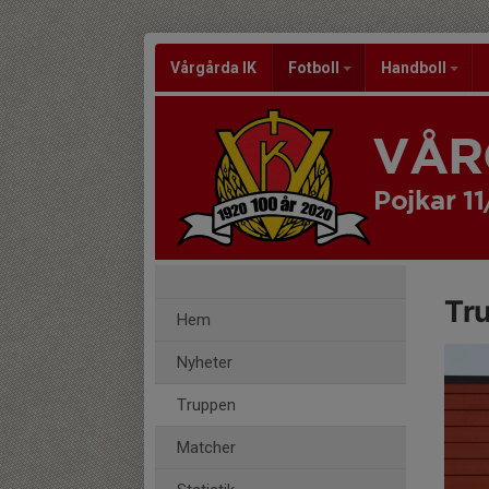
Vårgårda IK
Fotboll
Handboll
VÅR
Pojkar 11
Tr
Hem
Nyheter
Truppen
Matcher