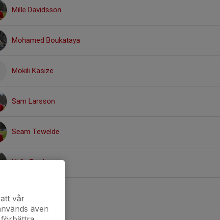
Mille Davidsson
Mohamed Boukataya
Mokili Kasize
Sam Larsson
Seam Tewelde
Valle Bredesen
7. William Lidevi
att vår
 används även
 förbättra