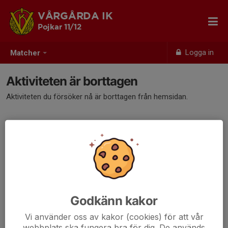
VÅRGÅRDA IK
Pojkar 11/12
Logga in
Matcher
Aktiviteten är borttagen
Aktiviteten du försöker nå är borttagen från hemsidan.
Godkänn kakor
Vi använder oss av kakor (cookies) för att vår
webbplats ska fungera bra för dig. De används