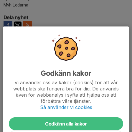
Mvh Ledarna
Dela nyhet
Kommentarer
Godkänn kakor
Tidigare nyheter
Vi använder oss av kakor (cookies) för att vår
webbplats ska fungera bra för dig. De används
Välkomna till fotbollssäsongen 2026!
även för webbanalys i syfte att hjälpa oss att
20 feb, 21:35
0
förbättra våra tjänster.
Så använder vi cookies
Succé igen för Pojkar14:s Tångahallen minicup!
7 dec 2025
0
Godkänn alla kakor
Information Kycklingcupen pojkar14