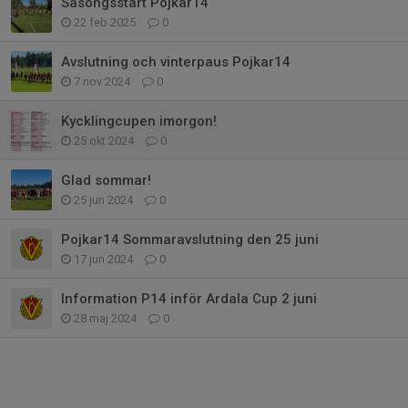
Säsongsstart Pojkar14
22 feb 2025
0
Avslutning och vinterpaus Pojkar14
7 nov 2024
0
Kycklingcupen imorgon!
25 okt 2024
0
Glad sommar!
25 jun 2024
0
Pojkar14 Sommaravslutning den 25 juni
17 jun 2024
0
Information P14 inför Ardala Cup 2 juni
28 maj 2024
0