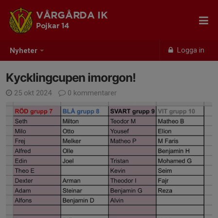
VÅRGÅRDA IK
Pojkar 14
Logga in
Nyheter
Kycklingcupen imorgon!
25 okt 2024
0 kommentarer