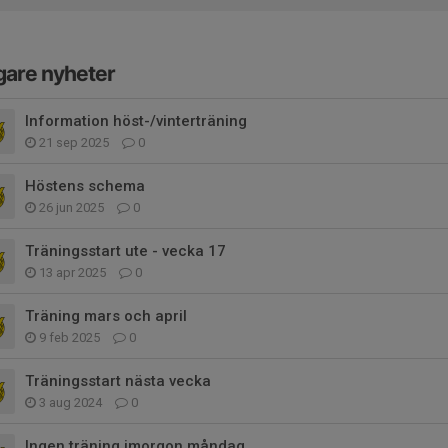
gare nyheter
Information höst-/vinterträning
21 sep 2025
0
Höstens schema
26 jun 2025
0
Träningsstart ute - vecka 17
13 apr 2025
0
Träning mars och april
9 feb 2025
0
Träningsstart nästa vecka
3 aug 2024
0
Ingen träning imorgon måndag