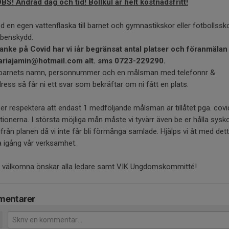
BS! Ändrad dag och tid! Bollkul är helt kostnadsfritt!
 en egen vattenflaska till barnet och gymnastikskor eller fotbollssko
 benskydd.
anke på Covid har vi iår begränsat antal platser och föranmälan
 mariajamin@hotmail.com alt. sms 0723-229290.
barnets namn, personnummer och en målsman med telefonnr &
ress så får ni ett svar som bekräftar om ni fått en plats.
 er respektera att endast 1 medföljande målsman är tillåtet pga. covi
ktionerna. I största möjliga mån måste vi tyvärr även be er hålla sysk
ifrån planen då vi inte får bli förmånga samlade. Hjälps vi åt med det
la igång vår verksamhet.
 välkomna önskar alla ledare samt VIK Ungdomskommitté!
entarer