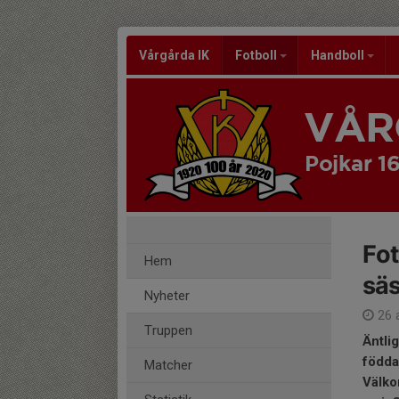
Vårgårda IK
Fotboll
Handboll
VÅR
Pojkar 1
Fot
Hem
sä
Nyheter
26 
Truppen
Äntli
födda
Matcher
Välk