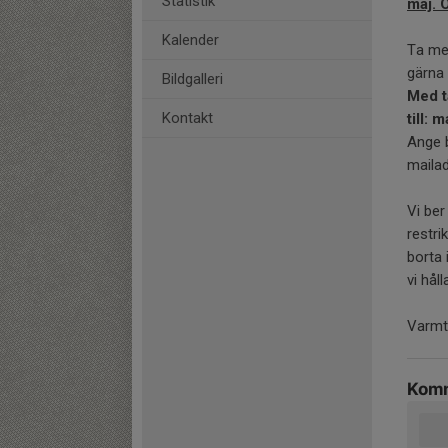
Statistik
maj. O
Kalender
Ta med
gärna
Bildgalleri
Med t
Kontakt
till:
Ange 
mailad
Vi ber
restri
borta 
vi hål
Varmt
Komm