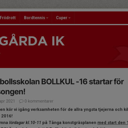
Friidrott
Bordtennis
Cuper
GÅRDA IK
6
bollsskolan BOLLKUL -16 startar för
songen!
apr 2021
0 kommentarer
gen kör vi igång verksamheten för de allra yngsta tjejerna och ki
 2016!
omna
lördagar kl.10-11
på Tånga konstgräsplanen
med start den 