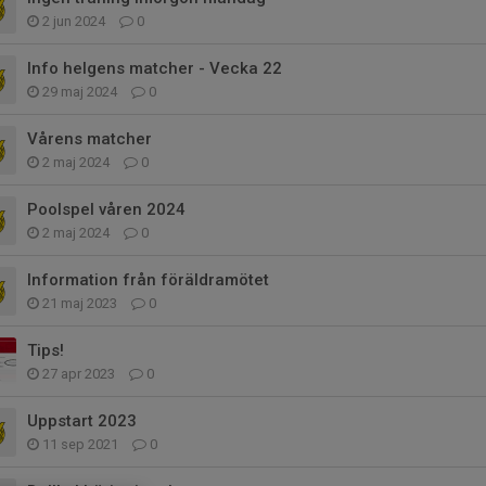
2 jun 2024
0
Info helgens matcher - Vecka 22
29 maj 2024
0
Vårens matcher
2 maj 2024
0
Poolspel våren 2024
2 maj 2024
0
Information från föräldramötet
21 maj 2023
0
Tips!
27 apr 2023
0
Uppstart 2023
11 sep 2021
0