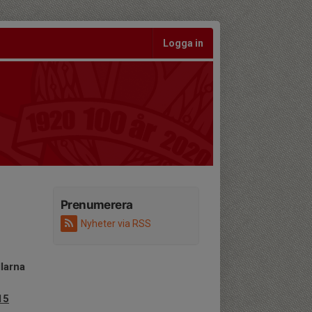
Logga in
Prenumerera
Nyheter via RSS
llarna
15