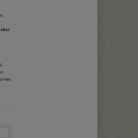
r,
 sker
d-
on
ta kan