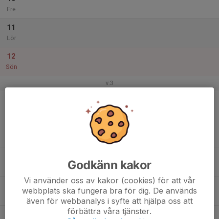
Fre
11
Lör
12
Sön
v.3
13
Mån
14
Tis
15
Godkänn kakor
Ons
Vi använder oss av kakor (cookies) för att vår
16
webbplats ska fungera bra för dig. De används
Tor
även för webbanalys i syfte att hjälpa oss att
förbättra våra tjänster.
17