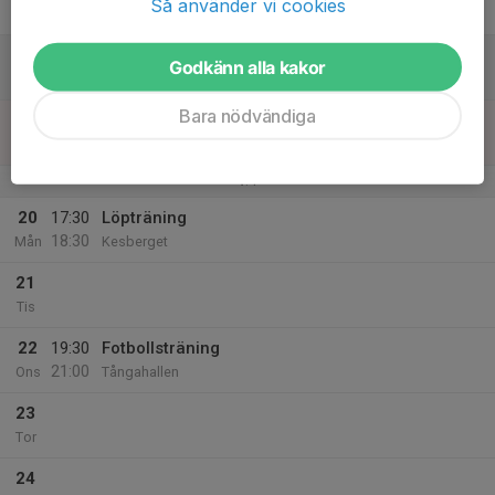
Så använder vi cookies
Fre
18
Godkänn alla kakor
Lör
Bara nödvändiga
19
Sön
v.4
20
17:30
Löpträning
18:30
Mån
Kesberget
21
Tis
22
19:30
Fotbollsträning
21:00
Ons
Tångahallen
23
Tor
24