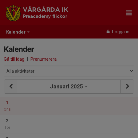
VÅRGÅRDA IK
Preacademy flickor
Logga in
Kalender
Kalender
Gå till idag
|
Prenumerera
Januari 2025
1
Ons
2
Tor