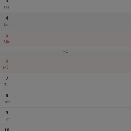
3
Fre
4
Lör
5
Sön
v.2
6
Mån
7
Tis
8
Ons
9
Tor
10