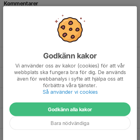
Kommentarer
Tidigare nyheter
Godkänn kakor
Kiosk-schema
26 apr 2023
0
Vi använder oss av kakor (cookies) för att vår
webbplats ska fungera bra för dig. De används
Inför säsongen 2023
även för webbanalys i syfte att hjälpa oss att
23 apr 2023
0
förbättra våra tjänster.
Så använder vi cookies
Lagbild och enskilda bilder klara
4 jun 2022
1
Godkänn alla kakor
Sista utomhusträningen!
29 sep 2021
0
Bara nödvändiga
Härlig match!