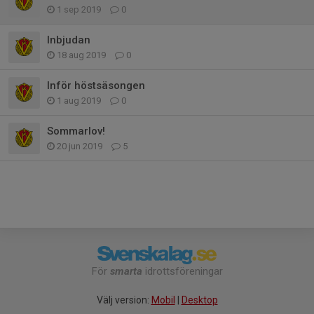
1 sep 2019
0
Inbjudan
18 aug 2019
0
Inför höstsäsongen
1 aug 2019
0
Sommarlov!
20 jun 2019
5
För
smarta
idrottsföreningar
Välj version:
Mobil
|
Desktop