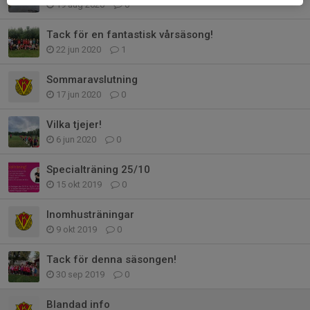
19 aug 2020
0
Tack för en fantastisk vårsäsong!
22 jun 2020
1
Sommaravslutning
17 jun 2020
0
Vilka tjejer!
6 jun 2020
0
Specialträning 25/10
15 okt 2019
0
Inomhusträningar
9 okt 2019
0
Tack för denna säsongen!
30 sep 2019
0
Blandad info