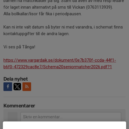
barnen ha matchkläder på sig. Stäm då även av med resp ledare
för laget innan alternativt på sms till Vickan (0763113939).
Alla bollkallar/lisor får fika i periodpausen.
Kan ni inte valt datum så byter ni med varandra, i schemat finns
kontaktuppgifter till de andra lagen.
Vi ses på Tånga!
https://www.vargardaik.se/dokument/0e7b370f-ccda-44f1-
b6f0-472329cac8e7/Schema20seniormatcher2026.pdf?1
Dela nyhet
Kommentarer