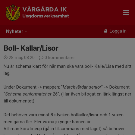
VÅRGÅRDA IK
Ungdomsverksamhet
Logga in
Nyheter
Boll- Kallar/Lisor
28 maj, 08:20
0 kommentarer
Nu är schema klart för när man ska vara boll- Kalle/Lisa med sitt
lag.
Under Dokument -> mappen: "
Matchvärdar senior
" -> Dokument
"
Schema seniormatcher 26
". (Har även bifogat en länk längst ner
till dokumentet)
Det behöver vara minst 8 stycken bollkallor/lisor och 1 vuxen
men gärna fler. Fler vuxna ju yngre barnen är.
Vill man köra lineup (gå in tillsammans med laget) så behöver