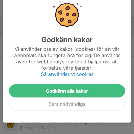
Tidigare nyheter
Boll- Kallar/Lisor
28 maj, 08:20
0
Godkänn kakor
Städschema!
Vi använder oss av kakor (cookies) för att vår
30 apr, 11:33
0
webbplats ska fungera bra för dig. De används
även för webbanalys i syfte att hjälpa oss att
Påminnelse anmälan årsfesten!
förbättra våra tjänster.
30 okt 2025
0
Så använder vi cookies
Godisförsäljning samt övrig info
13 okt 2025
0
Godkänn alla kakor
Viktig höstinformation ungdomsledare
Bara nödvändiga
22 sep 2025
0
VIK BOOST - inspirationsträning tillsammans med Senior & Pre-A 25 aug!
26 jun 2025
0