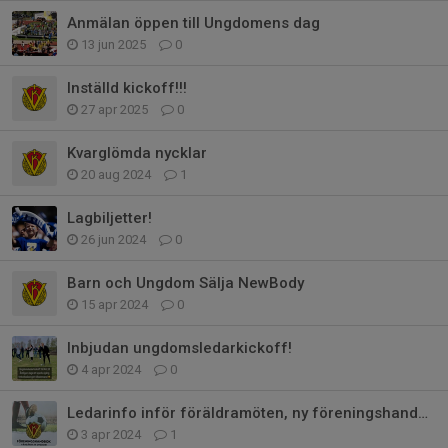
Anmälan öppen till Ungdomens dag
13 jun 2025
0
Inställd kickoff!!!
27 apr 2025
0
Kvarglömda nycklar
20 aug 2024
1
Lagbiljetter!
26 jun 2024
0
Barn och Ungdom Sälja NewBody
15 apr 2024
0
Inbjudan ungdomsledarkickoff!
4 apr 2024
0
Ledarinfo inför föräldramöten, ny föreningshandbok mm.
3 apr 2024
1