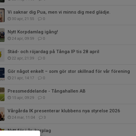
Vi saknar dig Pua, men vi minns dig med glädje.
30 apr, 21:55
0
Nytt Korpdamlag igång!
24 apr, 09:59
0
Städ- och röjardag på Tånga IP tis 28 april
22 apr, 21:39
0
Gör något enkelt – som gör stor skillnad för vår förening
21 apr, 14:17
0
Pressmeddelande - Tångahallen AB
15 apr, 09:29
0
Vårgårda IK presenterar klubbens nya styrelse 2026
24 mar, 11:04
3
Nytt för i år, korplag