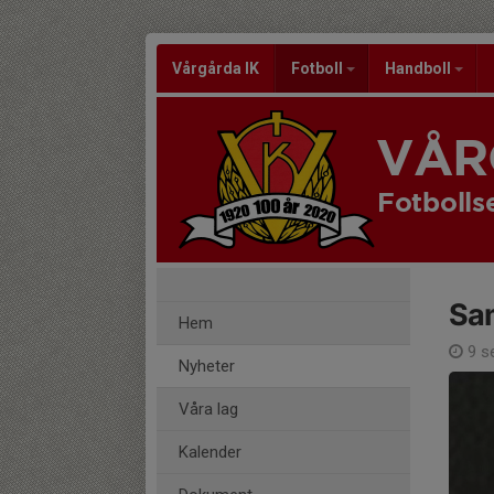
Vårgårda IK
Fotboll
Handboll
VÅR
Fotbolls
Sam
Hem
9 s
Nyheter
Våra lag
Kalender