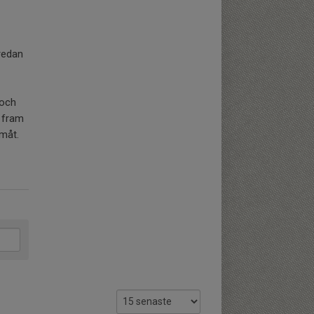
redan
 och
u fram
amåt.