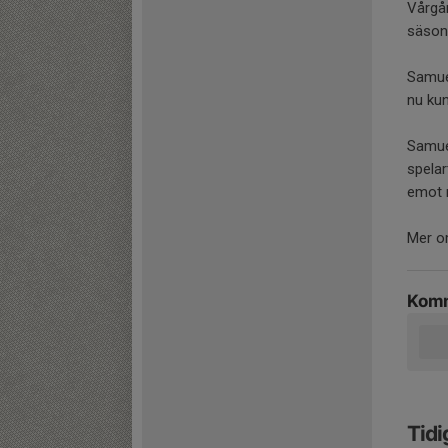
Vårgår
säson
Samuel
nu ku
Samuel
spelar
emot n
Mer om
Komm
Tidi