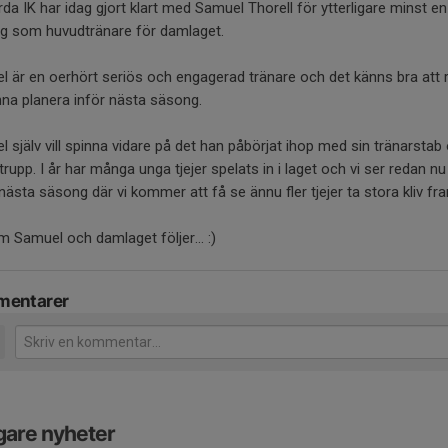
da IK har idag gjort klart med Samuel Thorell för ytterligare minst en
g som huvudtränare för damlaget.
 är en oerhört seriös och engagerad tränare och det känns bra att 
nna planera inför nästa säsong.
 själv vill spinna vidare på det han påbörjat ihop med sin tränarstab
trupp. I år har många unga tjejer spelats in i laget och vi ser redan n
ästa säsong där vi kommer att få se ännu fler tjejer ta stora kliv fr
 Samuel och damlaget följer... :)
entarer
gare nyheter