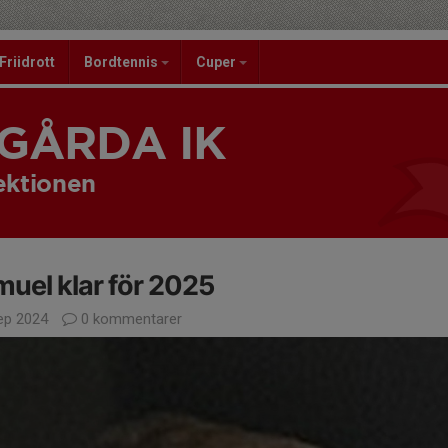
Friidrott
Bordtennis
Cuper
GÅRDA IK
ektionen
uel klar för 2025
ep 2024
0 kommentarer