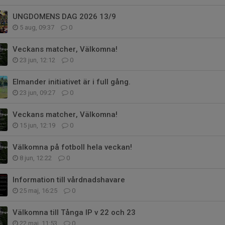
UNGDOMENS DAG 2026 13/9
5 aug, 09:37
0
Veckans matcher, Välkomna!
23 jun, 12:12
0
Elmander initiativet är i full gång.
23 jun, 09:27
0
Veckans matcher, Välkomna!
15 jun, 12:19
0
Välkomna på fotboll hela veckan!
8 jun, 12:22
0
Information till vårdnadshavare
25 maj, 16:25
0
Välkomna till Tånga IP v 22 och 23
22 maj, 11:53
0