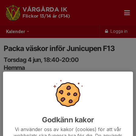
VÅRGÅRDA IK
Flickor 13/14 år (F14)
Logga in
Kalender
Packa väskor inför Junicupen F13
Torsdag 4 jun, 18:40-20:00
Hemma
Samling: 18:30
Godkänn kakor
Vi använder oss av kakor (cookies) för att vår
webbplats ska fungera bra för dig. De används