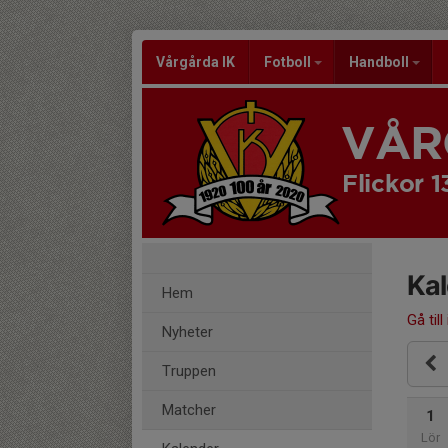
Vårgårda IK
Fotboll
Handboll
VÅR
Flickor 1
Ka
Hem
Gå till
Nyheter
Truppen
Matcher
1
Lör