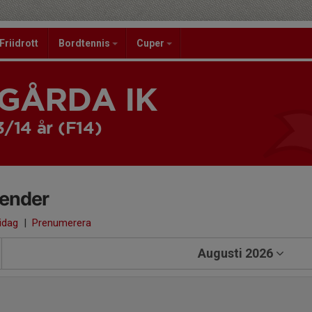
Friidrott
Bordtennis
Cuper
GÅRDA IK
3/14 år (F14)
lender
 idag
|
Prenumerera
Augusti 2026