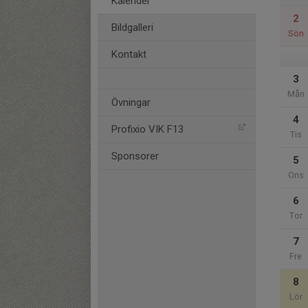
Kalender
2
Bildgalleri
Sön
Kontakt
3
Mån
Övningar
4
Profixio VIK F13
Tis
Sponsorer
5
Ons
6
Tor
7
Fre
8
Lör