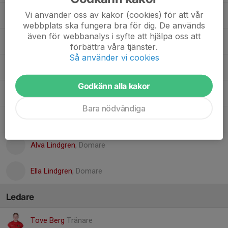
Vi använder oss av kakor (cookies) för att vår
15. Maja Götsten
webbplats ska fungera bra för dig. De används
även för webbanalys i syfte att hjälpa oss att
16. Amilla Mutapcic
förbättra våra tjänster.
Så använder vi cookies
19. Anna-Lisa Styrud Andersson
, Flickor 13/14 år (F14)
Godkänn alla kakor
19. Freja Wikström
Bara nödvändiga
28. Sofie Eriksson
, Flickor 13/14 år (F14)
Alva Lindgren
, Domare
Ella Lindgren
, Domare
Ledare
Tove Berg
Tränare