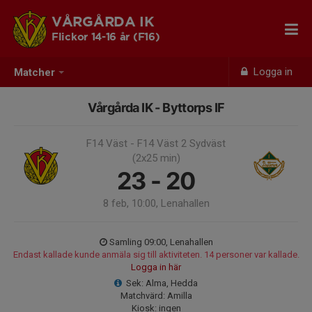
VÅRGÅRDA IK
Flickor 14-16 år (F16)
Logga in
Matcher
Vårgårda IK - Byttorps IF
F14 Väst - F14 Väst 2 Sydväst
(2x25 min)
23 - 20
8 feb, 10:00, Lenahallen
Samling 09:00, Lenahallen
Endast kallade kunde anmäla sig till aktiviteten. 14 personer var kallade.
Logga in här
Sek: Alma, Hedda
Matchvärd: Amilla
Kiosk: ingen