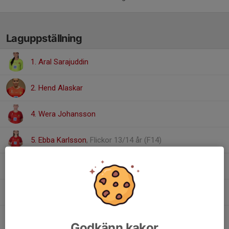
Laguppställning
1. Aral Sarajuddin
2. Hend Alaskar
4. Wera Johansson
5. Ebba Karlsson
, Flickor 13/14 år (F14)
9. Britta Magnusson
10. Alma Jacobsson
14. Elsa Atterlöf
Godkänn kakor