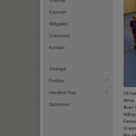
Statistik
Kalender
Bildgalleri
Dokument
Kontakt
Övningar
Profixio
Handboll Play
Då har
Alma.
Sponsorer
Även 5
Många 
Fantas
Vi ko
Bra jo