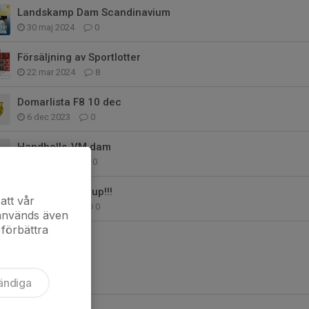
Landskamp Dam Scandinavium
30 maj 2024
0
Försäljning av Sportlotter
22 mar 2024
8
Domarlista F8 10 dec
6 dec 2023
0
Handbolls-VM dam
27 okt 2023
0
Guld i Örebro cup!!!
att vår
18 sep 2023
0
 används även
 förbättra
ändiga