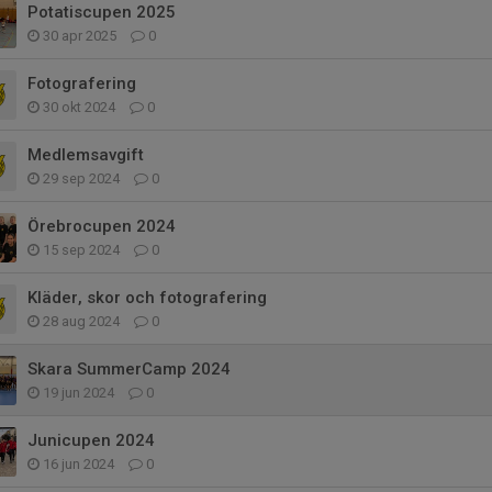
Potatiscupen 2025
30 apr 2025
0
Fotografering
30 okt 2024
0
Medlemsavgift
29 sep 2024
0
Örebrocupen 2024
15 sep 2024
0
Kläder, skor och fotografering
28 aug 2024
0
Skara SummerCamp 2024
19 jun 2024
0
Junicupen 2024
16 jun 2024
0