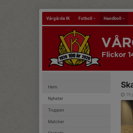
Vårgårda IK
Fotboll
Handboll
VÅR
Flickor 1
Sk
Hem
19 
Nyheter
Truppen
Matcher