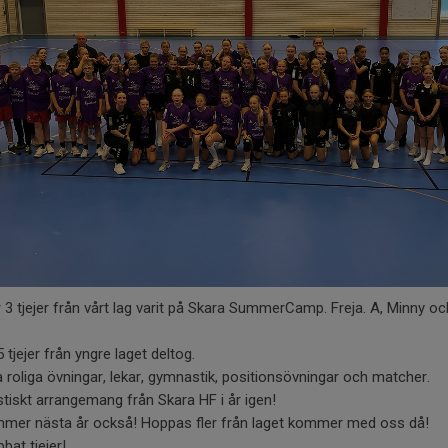
 3 tjejer från vårt lag varit på Skara SummerCamp. Freja. A, Minny oc
 tjejer från yngre laget deltog.
roliga övningar, lekar, gymnastik, positionsövningar och matcher.
tiskt arrangemang från Skara HF i år igen!
mmer nästa år också! Hoppas fler från laget kommer med oss då!
bbat tjejer!