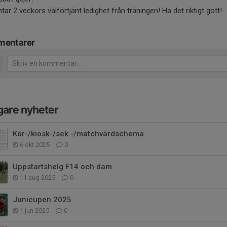
tar 2 veckors välförtjänt ledighet från träningen! Ha det riktigt gott!
entarer
gare nyheter
Kör-/kiosk-/sek.-/matchvärdschema
6 okt 2025
0
Uppstartshelg F14 och dam
11 aug 2025
0
Junicupen 2025
1 jun 2025
0