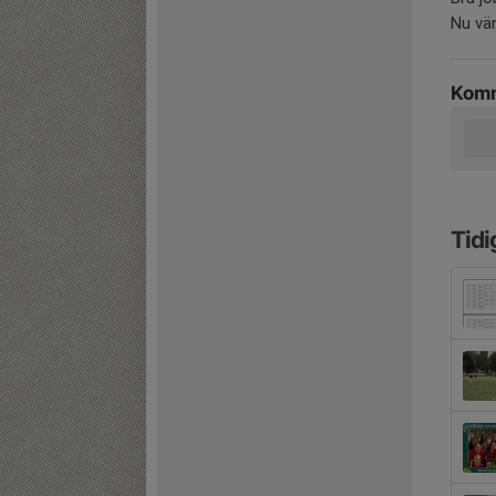
Nu vän
Komm
Tidi