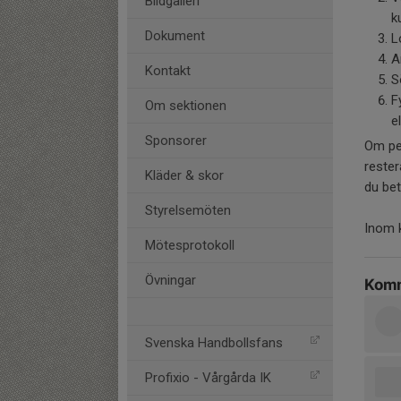
Bildgalleri
k
Dokument
L
A
Kontakt
S
F
Om sektionen
e
Sponsorer
Om pen
reste
Kläder & skor
du beta
Styrelsemöten
Inom 
Mötesprotokoll
Övningar
Komm
Svenska Handbollsfans
Profixio - Vårgårda IK