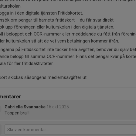
ulturskolan.
ogga in i den digitala tjänsten Fritidskortet.
nsök om pengar till barnets fritidskort – du får svar direkt.
ök upp föreningen eller kulturskolan i den digitala tjänsten.
yll i beloppet och OCR-nummer eller meddelande du fått från föreni
ller kulturskolan så att de vet vem betalningen kommer ifrån.
garna på Fritidskortet inte täcker hela avgiften, behöver du själv be
rande belopp till samma OCR-nummer. Finns det pengar kvar på korte
la för fler fritidsaktiviteter.
kort skickas säsongens medlemsavgifter ut.
entarer
Gabriella Svanbacke
16 okt 2025
Toppen bra!!!