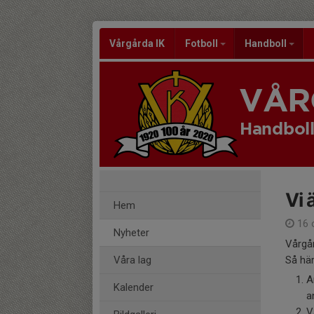
Vårgårda IK
Fotboll
Handboll
VÅR
Handboll
Vi 
Hem
16 
Nyheter
Vårgår
Våra lag
Så här
A
Kalender
a
V