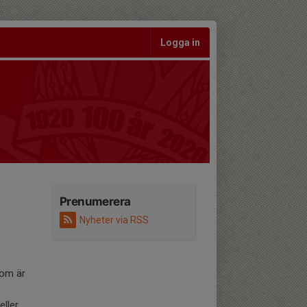
Logga in
Prenumerera
Nyheter via RSS
 som är
ller