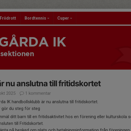
Friidrott
Bordtennis
Cuper
GÅRDA IK
sektionen
är nu anslutna till fritidskortet
okt 2025
1 kommentar
da IK handbollsklubb är nu anslutna till fritidskortet.
 gör du steg för steg
nmäl ditt barn till en fritidsaktivitet hos en förening eller kulturskola
nsluten till Fritidskortet.
änta på besked om plats och betalningsinformation från föreningen e