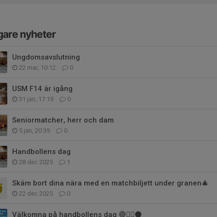
gare nyheter
Ungdomsavslutning
22 mar, 10:12
0
USM F14 är igång
31 jan, 17:19
0
Seniormatcher, herr och dam
5 jan, 20:39
0
Handbollens dag
28 dec 2025
1
Skäm bort dina nära med en matchbiljett under granen🎄
22 dec 2025
0
Välkomna på handbollens dag 🔴🤾‍♂️⚫️