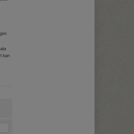
ngen
tala
t kan