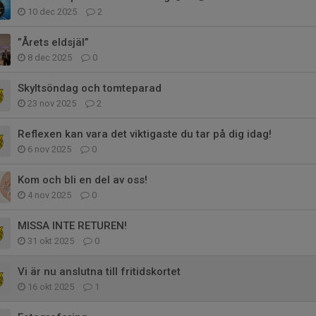
10 dec 2025
2
”Årets eldsjäl”
8 dec 2025
0
Skyltsöndag och tomteparad
23 nov 2025
2
Reflexen kan vara det viktigaste du tar på dig idag!
6 nov 2025
0
Kom och bli en del av oss!
4 nov 2025
0
MISSA INTE RETUREN!
31 okt 2025
0
Vi är nu anslutna till fritidskortet
16 okt 2025
1