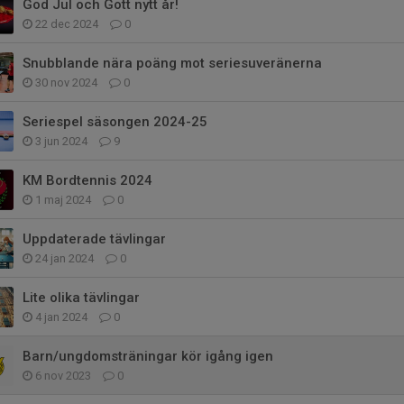
God Jul och Gott nytt år!
22 dec 2024
0
Snubblande nära poäng mot seriesuveränerna
30 nov 2024
0
Seriespel säsongen 2024-25
3 jun 2024
9
KM Bordtennis 2024
1 maj 2024
0
Uppdaterade tävlingar
24 jan 2024
0
Lite olika tävlingar
4 jan 2024
0
Barn/ungdomsträningar kör igång igen
6 nov 2023
0