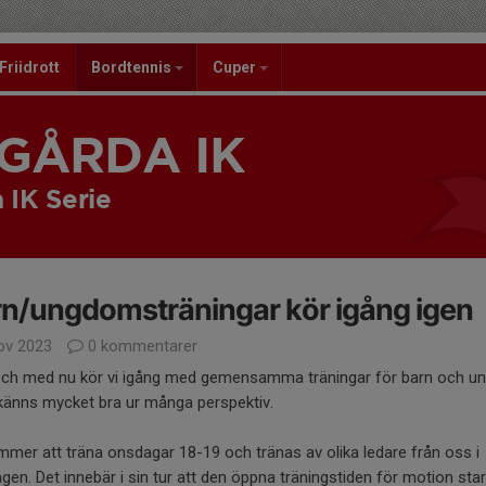
Friidrott
Bordtennis
Cuper
GÅRDA IK
 IK Serie
n/ungdomsträningar kör igång igen
ov 2023
0 kommentarer
och med nu kör vi igång med gemensamma träningar för barn och u
 känns mycket bra ur många perspektiv.
mer att träna onsdagar 18-19 och tränas av olika ledare från oss i
agen. Det innebär i sin tur att den öppna träningstiden för motion star