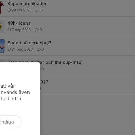
Köpa matchkläder
24 okt 2023
0
48h-licens
7 sep 2023
0
Sugen på seriespel?
31 aug 2023
0
Träningar startar och lite cup-info.
10 aug 2023
0
Sommarläger 2023
att vår
1 apr 2023
0
 används även
 förbättra
ändiga