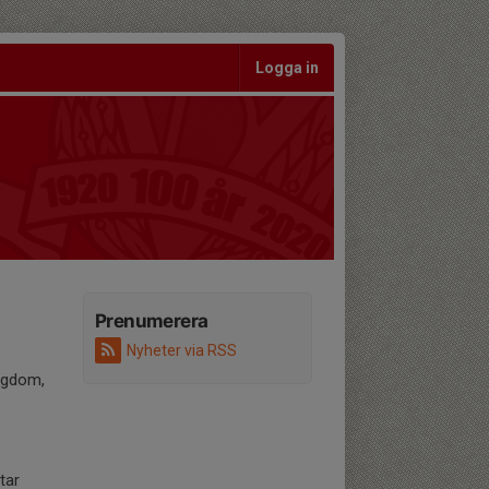
Logga in
Prenumerera
Nyheter via RSS
ngdom,
tar