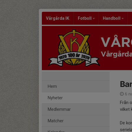
Vårgårda IK
Fotboll
Handboll
VÅR
Vårgårda
Bar
Hem
6 n
Nyheter
Från 
Medlemmar
vilket
Matcher
De kom
seriel