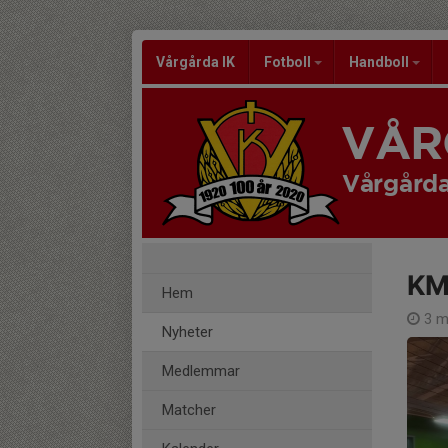
Vårgårda IK
Fotboll
Handboll
VÅR
Vårgårda
KM 
Hem
3 m
Nyheter
Medlemmar
Matcher