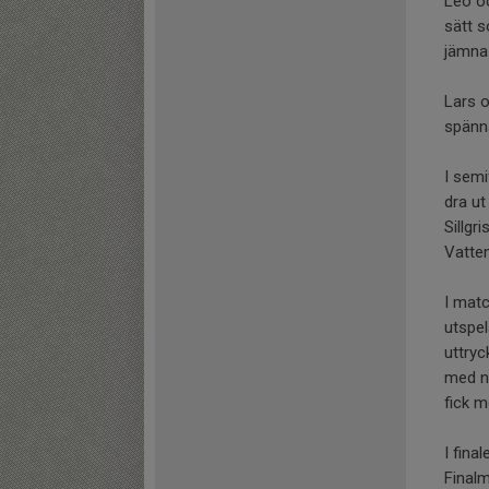
Leo oc
sätt s
jämna 
Lars o
spänna
I semi
dra ut
Sillgr
Vatten
I mat
utspe
uttryc
med na
fick m
I fina
Finalm