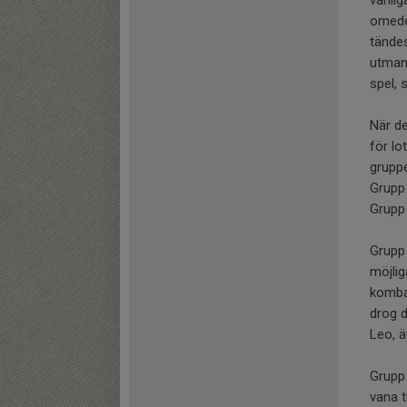
omedel
tände
utmana
spel, 
När d
för lo
gruppe
Grupp 
Grupp 
Grupp 
möjlig
kombat
drog d
Leo, ä
Grupp
vana t