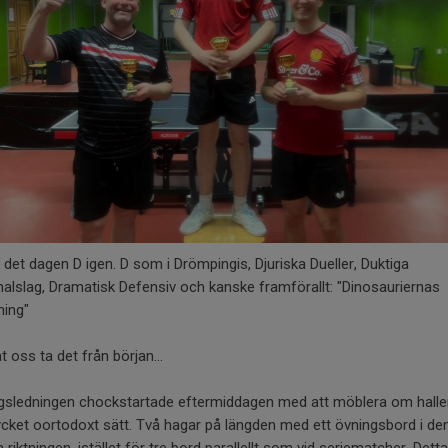
 det dagen D igen. D som i Drömpingis, Djuriska Dueller, Duktiga
alslag, Dramatisk Defensiv och kanske framförallt: "Dinosauriernas
ning"
t oss ta det från början...
ngsledningen chockstartade eftermiddagen med att möblera om halle
cket oortodoxt sätt. Två hagar på längden med ett övningsbord i de
a riktningen, istället för tre bord parallellt som vid seriematcher. Dett