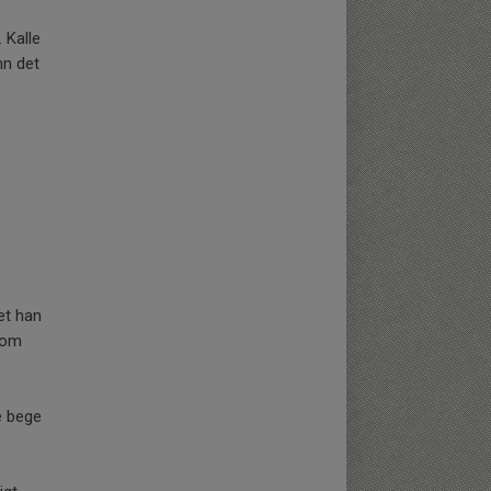
 Kalle
nn det
det han
som
e bege