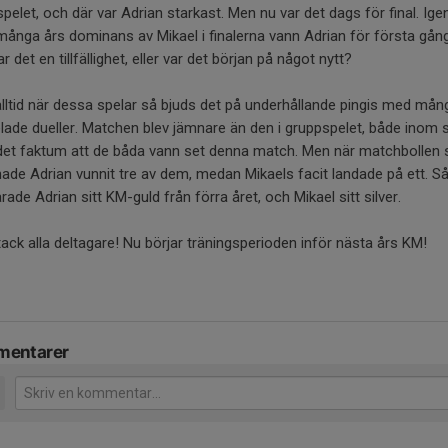
pelet, och där var Adrian starkast. Men nu var det dags för final. Igen
många års dominans av Mikael i finalerna vann Adrian för första gång
Var det en tillfällighet, eller var det början på något nytt?
ltid när dessa spelar så bjuds det på underhållande pingis med mån
lade dueller. Matchen blev jämnare än den i gruppspelet, både inom 
 det faktum att de båda vann set denna match. Men när matchbollen 
hade Adrian vunnit tre av dem, medan Mikaels facit landade på ett. S
rade Adrian sitt KM-guld från förra året, och Mikael sitt silver.
tack alla deltagare! Nu börjar träningsperioden inför nästa års KM!
entarer