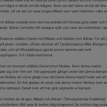
h Mikael valde inte att dela på seten på ett sådant fint och föredöml
om några vi skrivit om lite tidigare. Även om det fanns en hel del fina
bollar, så var det sin vana trogen Mikael som vann matchen i raka se
ch Adrian verkade även dem ha undvikit att försöka göra saker och t
nde. Adrian fortsatte sitt inslagna spår och vann sin kvartsfinal i rak
finalerna ställdes Daniel mot Mikael, och Nicklas mot Adrian. För att 
 på pinan i onödan, så kan nämnas att Tyrannosaurus Mike återigen 
isslan, och att Mosaalihopus gjorde precis samma sak med
springaren. 3-0 i båda matcherna.
chen om bronset ställdes Daniel emot Nicklas. Även denna match
lade sig över fem set. Vid upprepade gånger under den jämna kampe
kte Nicklas sin stora glädje över att Daniel denna match hade valt att
bbracket. De fick glädjas åt varsin sak denna match: Nicklas över at
öta nabbspel, Daniel över att han gick segrande ur kampen.
len möttes de så igen, Mikael och Adrian i "Dinosauriernas Drabbning".
otståndare i KM varje år sedan tidig kritaperiod. De möttes idag unde