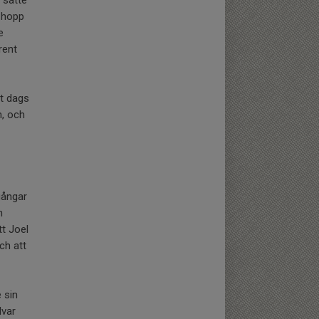
t hopp
e
rent
t dags
n, och
gångar
n
tt Joel
ch att
 sin
lvar