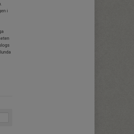
.
en i
ga
seten
slogs
ålunda