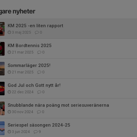
gare nyheter
KM 2025 -en liten rapport
3 maj 2025
0
KM Bordtennis 2025
21 mar 2025
0
Sommarläger 2025!
21 mar 2025
0
God Jul och Gott nytt år!
22 dec 2024
0
Snubblande nära poäng mot seriesuveränerna
30 nov 2024
0
Seriespel säsongen 2024-25
3 jun 2024
9