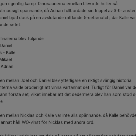
ågon egentlig kamp. Dinosaurierna emellan blev inte heller så
atmässigt spännande, då Adrian fullbordade sin trippel av 3-0-vinster.
niel bjöd dock på en avslutande rafflande 5-setsmatch, där Kalle va
ande setet.
finalerna blev följande:
 Daniel
s - Kalle
Mikael
 Adrian
n mellan Joel och Daniel blev ytterligare en riktigt svängig historia.
terna valde broderligt att vinna vartannat set. Turligt för Daniel var 
nn första set, vilket innebar att det sedermera blev han som stod 
e.
n mellan Nicklas och Kalle var inte alls spännande, då Kalle behövd
 annat håll. WO-vinst för Nicklas med andra ord.