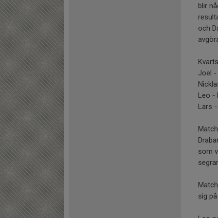
blir n
result
och Da
avgör
Kvarts
Joel -
Nickla
Leo - 
Lars -
Matche
Draban
som va
segrar
Matche
sig på