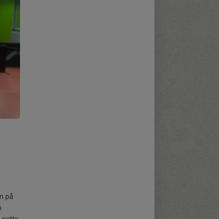
n på
n
a satte