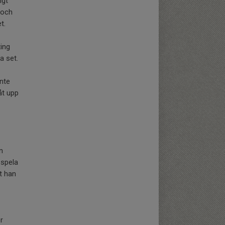
igt
 och
t.
ing
a set.
inte
åt upp
n
 spela
t han
r