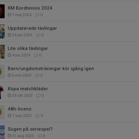
KM Bordtennis 2024
1 maj 2024
0
Uppdaterade tävlingar
24 jan 2024
0
Lite olika tävlingar
4 jan 2024
0
Barn/ungdomsträningar kör igång igen
6 nov 2023
0
Köpa matchkläder
24 okt 2023
0
48h-licens
7 sep 2023
0
Sugen på seriespel?
31 aug 2023
0