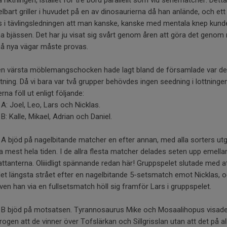
bart griller i huvudet på en av dinosaurierna då han anlände, och et
s i tävlingsledningen att man kanske, kanske med mentala knep kund
 bjässen. Det har ju visat sig svårt genom åren att göra det genom 
så nya vägar måste provas.
en värsta möblemangschocken hade lagt bland de församlade var de
ttning. Då vi bara var två grupper behövdes ingen seedning i lottninge
rna föll ut enligt följande:
A: Joel, Leo, Lars och Nicklas.
B: Kalle, Mikael, Adrian och Daniel.
A bjöd på nagelbitande matcher en efter annan, med alla sorters ut
a mest hela tiden. I de allra flesta matcher delades seten upp emella
tanterna. Oliiidligt spännande redan här! Gruppspelet slutade med a
et längsta strået efter en nagelbitande 5-setsmatch emot Nicklas, o
ven han via en fullsetsmatch höll sig framför Lars i gruppspelet.
 B bjöd på motsatsen. Tyrannosaurus Mike och Mosaalihopus visade
rogen att de vinner över Tofslärkan och Sillgrisslan utan att det på al