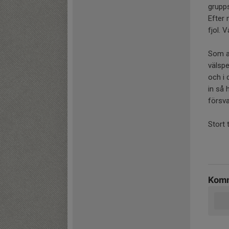
grupps
Efter 
fjol. 
Som al
välspe
och i
in så 
försva
Stort 
Komm