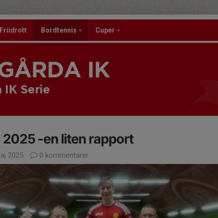
Friidrott
Bordtennis
Cuper
GÅRDA IK
 IK Serie
2025 -en liten rapport
aj 2025
0 kommentarer