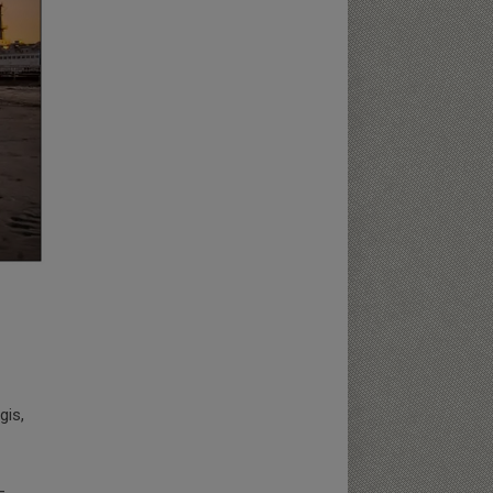
gis,
-