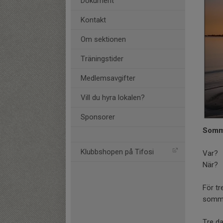
Dokument
Kontakt
Om sektionen
Träningstider
Medlemsavgifter
Vill du hyra lokalen?
Sponsorer
Somma
Klubbshopen på Tifosi
Var? 
När? 
För tr
somma
Tre da