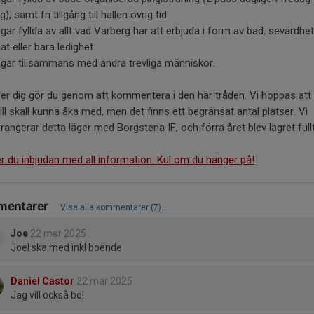
, samt fri tillgång till hallen övrig tid.
gar fyllda av allt vad Varberg har att erbjuda i form av bad, sevärdhet
t eller bara ledighet.
gar tillsammans med andra trevliga människor.
r dig gör du genom att kommentera i den här tråden. Vi hoppas att 
ll skall kunna åka med, men det finns ett begränsat antal platser. Vi
angerar detta läger med Borgstena IF, och förra året blev lägret fullt
r du inbjudan med all information. Kul om du hänger på!
entarer
Visa alla kommentarer (7)...
Joe
22 mar 2025
Joel ska med inkl boende
Daniel Castor
22 mar 2025
Jag vill också bo!