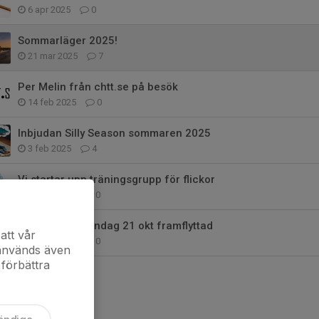
6 apr 2025
0
Sommarläger 2025!
21 mar 2025
7
Per Melin från chtt.se på besök
14 feb 2025
0
Inbjudan Silly Season sommaren 2025
3 feb 2025
4
Vi startar upp träningsgrupp för flickor
28 okt 2024
0
Klubbmötet måndag 21 okt framflyttad
att vår
16 okt 2024
0
 används även
 förbättra