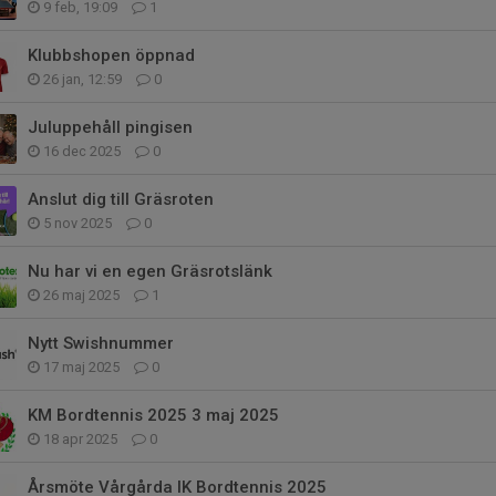
9 feb, 19:09
1
Klubbshopen öppnad
26 jan, 12:59
0
Juluppehåll pingisen
16 dec 2025
0
Anslut dig till Gräsroten
5 nov 2025
0
Nu har vi en egen Gräsrotslänk
26 maj 2025
1
Nytt Swishnummer
17 maj 2025
0
KM Bordtennis 2025 3 maj 2025
18 apr 2025
0
Årsmöte Vårgårda IK Bordtennis 2025