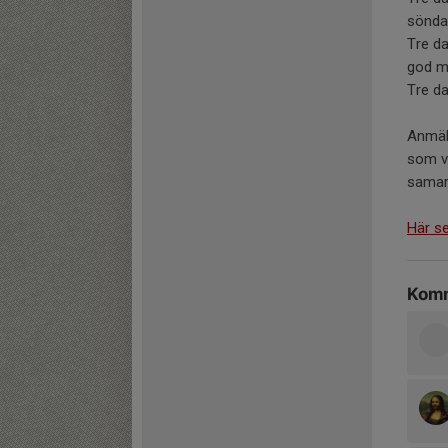
söndag)
Tre da
god ma
Tre da
Anmäle
som vi
samarr
Här se
Komm