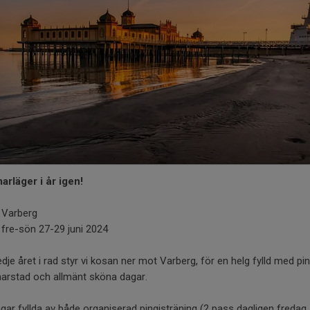
rläger i år igen!
Varberg
fre-sön 27-29 juni 2024
edje året i rad styr vi kosan ner mot Varberg, för en helg fylld med pin
rstad och allmänt sköna dagar.
gar fyllda av både organiserad pingisträning (2 pass dagligen fredag 