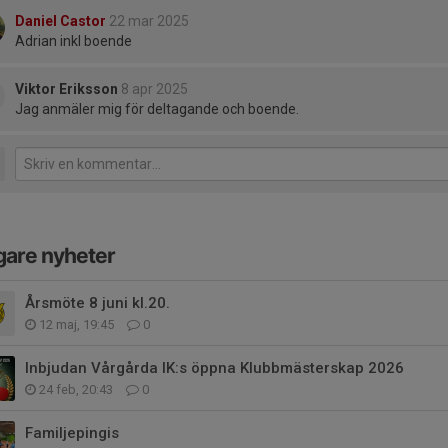
Daniel Castor
22 mar 2025
Adrian inkl boende
Viktor Eriksson
8 apr 2025
Jag anmäler mig för deltagande och boende.
gare nyheter
Årsmöte 8 juni kl.20.
12 maj, 19:45
0
Inbjudan Vårgårda IK:s öppna Klubbmästerskap 2026
24 feb, 20:43
0
Familjepingis