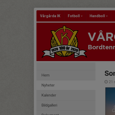
Vårgårda IK
Fotboll
Handboll
VÅR
Bordtenn
So
Hem
21 
Nyheter
Kalender
Bildgalleri