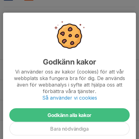
Kommentarer
Tidigare nyheter
Godkänn kakor
Årsmöte 8 juni kl.20.
Vi använder oss av kakor (cookies) för att vår
12 maj, 19:45
0
webbplats ska fungera bra för dig. De används
även för webbanalys i syfte att hjälpa oss att
Inbjudan Vårgårda IK:s öppna Klubbmästerskap 2026
förbättra våra tjänster.
24 feb, 20:43
0
Så använder vi cookies
Familjepingis
9 feb, 19:09
1
Godkänn alla kakor
Klubbshopen öppnad
Bara nödvändiga
26 jan, 12:59
0