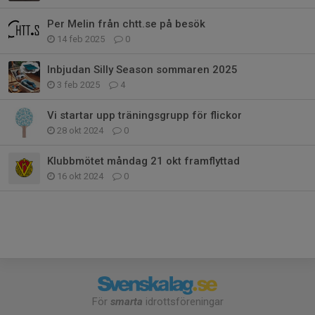
Per Melin från chtt.se på besök
14 feb 2025
0
Inbjudan Silly Season sommaren 2025
3 feb 2025
4
Vi startar upp träningsgrupp för flickor
28 okt 2024
0
Klubbmötet måndag 21 okt framflyttad
16 okt 2024
0
För
smarta
idrottsföreningar