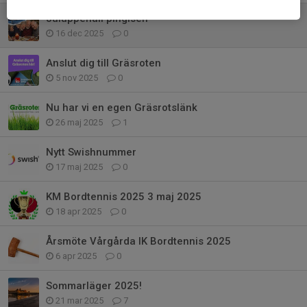
Juluppehåll pingisen
16 dec 2025
0
Anslut dig till Gräsroten
5 nov 2025
0
Nu har vi en egen Gräsrotslänk
26 maj 2025
1
Nytt Swishnummer
17 maj 2025
0
KM Bordtennis 2025 3 maj 2025
18 apr 2025
0
Årsmöte Vårgårda IK Bordtennis 2025
6 apr 2025
0
Sommarläger 2025!
21 mar 2025
7