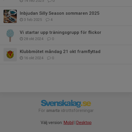
14 feb 2025
0
Inbjudan Silly Season sommaren 2025
3 feb 2025
4
Vi startar upp träningsgrupp för flickor
28 okt 2024
0
Klubbmötet måndag 21 okt framflyttad
16 okt 2024
0
För
smarta
idrottsföreningar
Välj version:
Mobil
|
Desktop