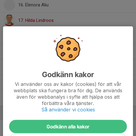
16. Elenora Aliu
17. Hilda Lindroos
20. Amanda Arnoldsson
21. Alva Sylven
23. Klara Lillevars
Godkänn kakor
24. Merdi Nsoki Losokola
Vi använder oss av kakor (cookies) för att vår
webbplats ska fungera bra för dig. De används
även för webbanalys i syfte att hjälpa oss att
25. Alice Ahlin
förbättra våra tjänster.
Så använder vi cookies
Ledare
Godkänn alla kakor
Peter Andersson
Tränare