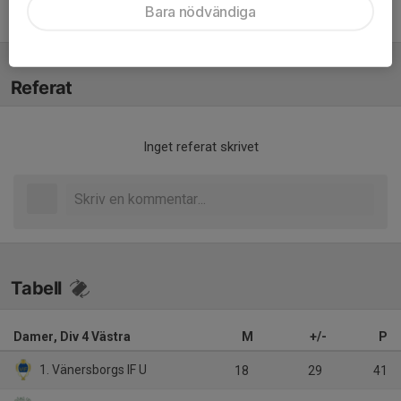
Bara nödvändiga
Samuel Thorell
Tränare
Referat
Inget referat skrivet
Tabell
Damer, Div 4 Västra
M
+/-
P
1. Vänersborgs IF U
18
29
41