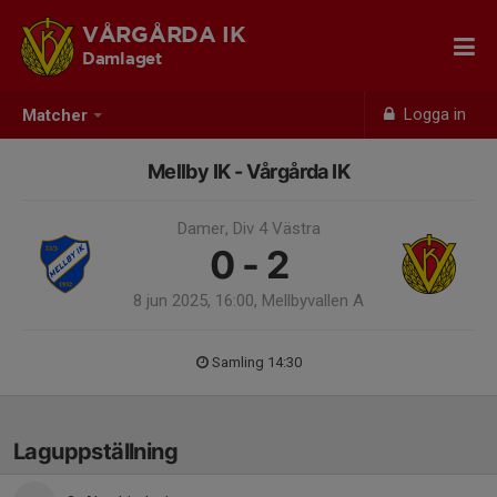
VÅRGÅRDA IK
Damlaget
Logga in
Matcher
Mellby IK - Vårgårda IK
Damer, Div 4 Västra
0 - 2
8 jun 2025, 16:00, Mellbyvallen A
Samling 14:30
Laguppställning