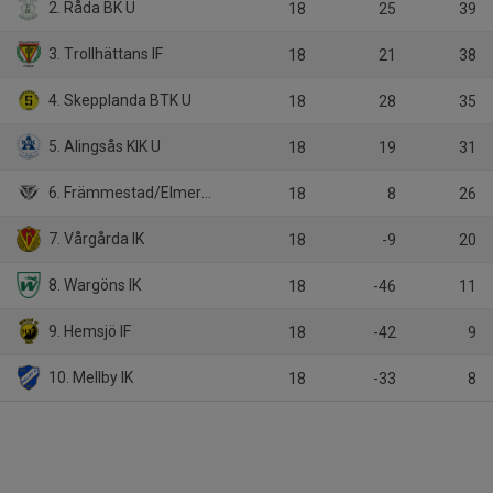
2. Råda BK U
18
25
39
3. Trollhättans IF
18
21
38
4. Skepplanda BTK U
18
28
35
5. Alingsås KIK U
18
19
31
6. Främmestad/Elmer-Fåglum/Nossebro
18
8
26
7. Vårgårda IK
18
-9
20
8. Wargöns IK
18
-46
11
9. Hemsjö IF
18
-42
9
10. Mellby IK
18
-33
8