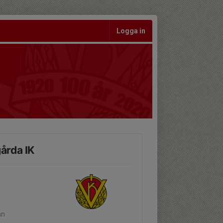
Logga in
årda IK
an