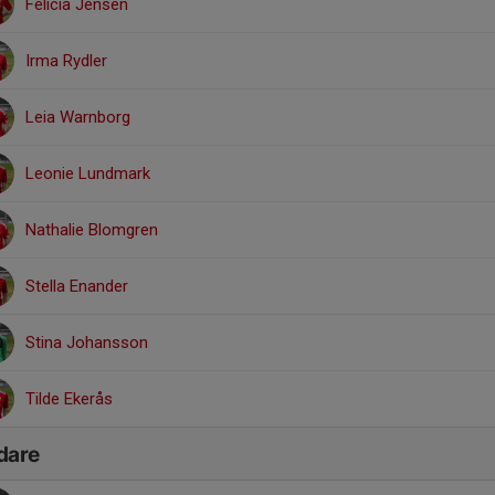
Felicia Jensen
Irma Rydler
Leia Warnborg
Leonie Lundmark
Nathalie Blomgren
Stella Enander
Stina Johansson
Tilde Ekerås
dare