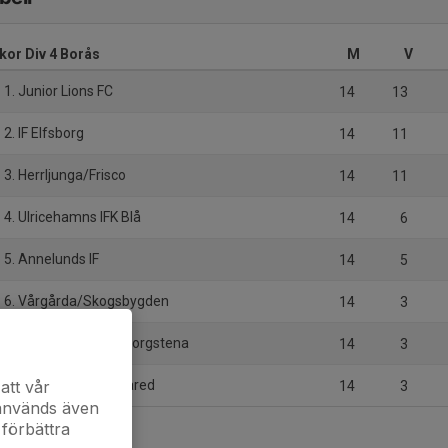
ckor Div 4 Borås
M
V
1. Junior Lions FC
14
13
2. IF Elfsborg
14
11
3. Herrljunga/Frisco
14
11
4. Ulricehamns IFK Blå
14
6
5. Annelunds IF
14
5
6. Vårgårda/Skogsbygden
14
3
7. Fristad/Sparsör/Borgstena
14
3
8. Sjömarken/Sandared
att vår
14
3
 används även
 förbättra