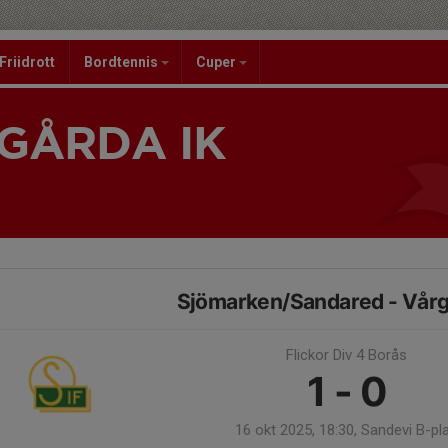
Friidrott
Bordtennis
Cuper
GÅRDA IK
1
Sjömarken/Sandared - Vårg
Flickor Div 4 Borås
1 - 0
16 okt 2025, 18:30, Sandevi B-pl