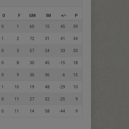
O
F
GM
IM
+/-
P
0
1
60
15
45
39
1
2
72
31
41
34
0
3
57
24
33
33
0
8
30
45
-15
18
0
9
30
36
-6
15
1
10
19
48
-29
10
0
11
27
52
-25
9
0
11
14
58
-44
9