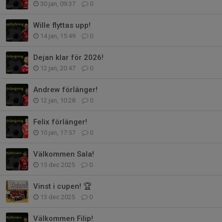
30 jan, 09:37
0
Wille flyttas upp!
14 jan, 15:49
0
Dejan klar för 2026!
12 jan, 20:47
0
Andrew förlänger!
12 jan, 10:28
0
Felix förlänger!
10 jan, 17:57
0
Välkommen Sala!
15 dec 2025
0
Vinst i cupen! 🏆
13 dec 2025
0
Välkommen Filip!