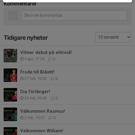
Kommentarer
Tidigare nyheter
Vilmer debut på elitnivå!
4 apr, 17:24
0
Frode till Blåvitt!
27 feb, 10:03
0
Dia förlänger!
25 feb, 09:43
0
Välkommen Rasmus!
2 feb, 15:07
0
Välkommen William!