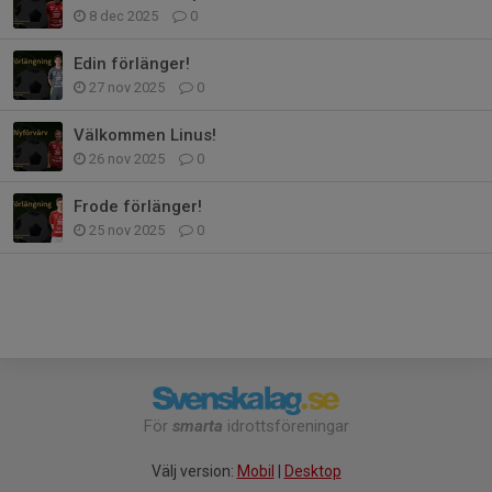
8 dec 2025
0
Edin förlänger!
27 nov 2025
0
Välkommen Linus!
26 nov 2025
0
Frode förlänger!
25 nov 2025
0
För
smarta
idrottsföreningar
Välj version:
Mobil
|
Desktop