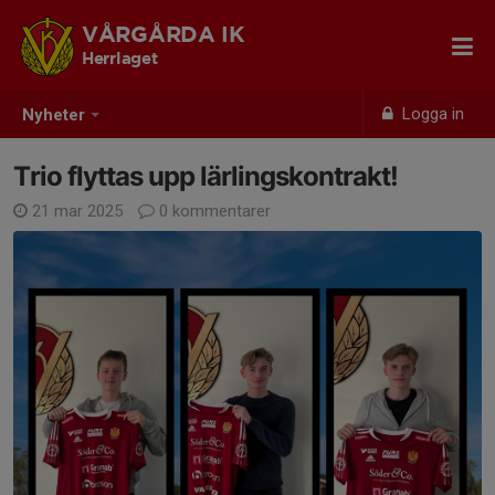
VÅRGÅRDA IK
Herrlaget
Logga in
Nyheter
Trio flyttas upp lärlingskontrakt!
21 mar 2025
0 kommentarer