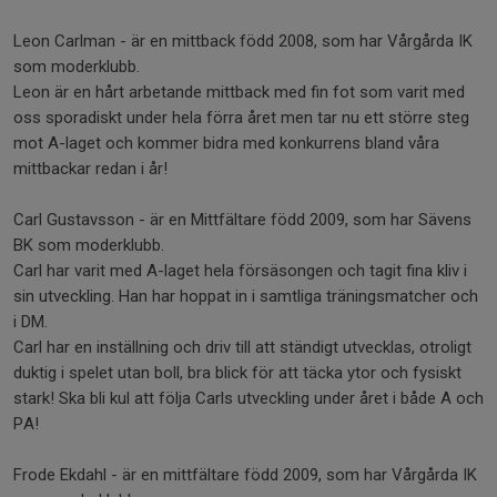
Leon Carlman - är en mittback född 2008, som har Vårgårda IK
som moderklubb.
Leon är en hårt arbetande mittback med fin fot som varit med
oss sporadiskt under hela förra året men tar nu ett större steg
mot A-laget och kommer bidra med konkurrens bland våra
mittbackar redan i år!
Carl Gustavsson - är en Mittfältare född 2009, som har Sävens
BK som moderklubb.
Carl har varit med A-laget hela försäsongen och tagit fina kliv i
sin utveckling. Han har hoppat in i samtliga träningsmatcher och
i DM.
Carl har en inställning och driv till att ständigt utvecklas, otroligt
duktig i spelet utan boll, bra blick för att täcka ytor och fysiskt
stark! Ska bli kul att följa Carls utveckling under året i både A och
PA!
Frode Ekdahl - är en mittfältare född 2009, som har Vårgårda IK