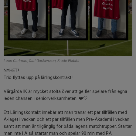
Leon Carlman, Carl Gustavsson, Frode Ekdahl
NYHET!
Trio flyttas upp på lärlingskontrakt!
Vårgårda IK är mycket stolta över att ge fler spelare från egna
leden chansen i seniorverksamheten. ❤️🤍
Ett Lärlingskontakt innebär att man tränar ett par tillfällen med
A-laget i veckan och ett par tillfällen men Pre-Akademi i veckan
samt att man är tillgänglig för båda lagens matchtrupper. Startar
man inte i A så startar man och spelar 90 min med PA.