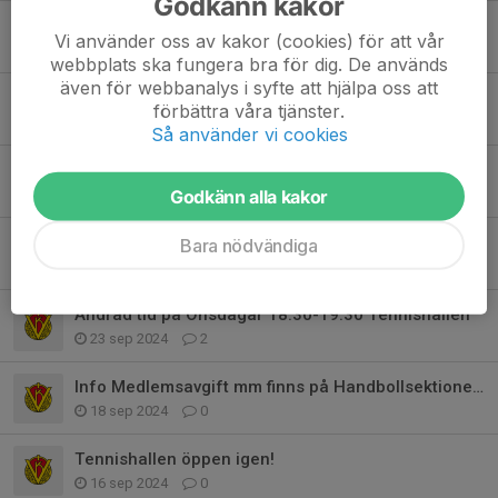
Godkänn kakor
Lovhandboll
Vi använder oss av kakor (cookies) för att vår
10 dec 2024
0
webbplats ska fungera bra för dig. De används
även för webbanalys i syfte att hjälpa oss att
Kiosken/Tidtagning Söndag vid match
förbättra våra tjänster.
22 nov 2024
0
Så använder vi cookies
Seniormatch efter fredagsträningen
7 nov 2024
0
Godkänn alla kakor
Sporthallen 10:e Nov Café + tidtagning
Bara nödvändiga
3 nov 2024
0
Ändrad tid på Onsdagar 18.30-19.30 Tennishallen
23 sep 2024
2
Info Medlemsavgift mm finns på Handbollsektionens sida.
18 sep 2024
0
Tennishallen öppen igen!
16 sep 2024
0