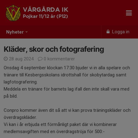
VÅRGÅRDA IK
Pojkar 11/12 år (P12)
Logga in
Nyheter
Kläder, skor och fotografering
28 aug 2024
0 kommentarer
Onsdag 4 september klockan 17:30 bjuder vi in alla spelare och
tränare till Kesbergsskolans idrottshall för skobytardag samt
lagfotografering.
Meddela en tränare för barnets lag ifall den inte skall vara med
på bild.
Conpro kommer även dit så att vi kan prova träningskläder och
överdragskläder.
Vi kan i år erbjuda ett förmånligt paket där vi kombinerar
medlemsavgiften med en överdragströja för 500:-