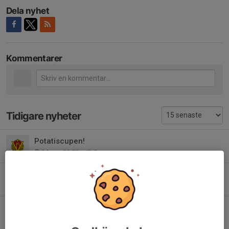
Dela nyhet
Kommentarer
Tidigare nyheter
Potatiscupen!
14 apr, 21:02
0
Föräldrarmöte
15 jan 2025
0
Potatiscupen April 2025
13 dec 2024
0