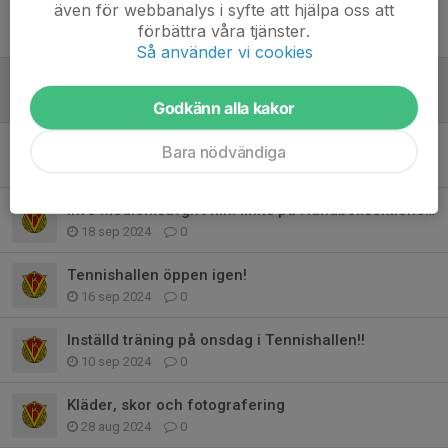
även för webbanalys i syfte att hjälpa oss att
Seniormatch efter fredagsträningen
förbättra våra tjänster.
7 nov 2024
0
Så använder vi cookies
Sporthallen 10:e Nov Café + tidtagning
3 nov 2024
0
Godkänn alla kakor
Ändrad tid på Onsdagar 18.30-19.30 Tennishallen
Bara nödvändiga
23 sep 2024
2
Info Medlemsavgift mm finns på Handbollsektionens sida.
18 sep 2024
0
Tennishallen öppen igen!
16 sep 2024
0
Inställd träning på onsdag i Tennishallen!!
10 sep 2024
0
Kläder, skor och fotografering
28 aug 2024
0